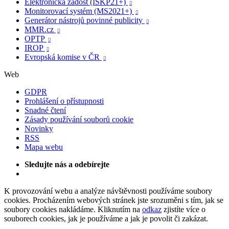
Elektronická žádost (ISKP21+)

Monitorovací systém (MS2021+)

Generátor nástrojů povinné publicity

MMR.cz

OPTP

IROP

Evropská komise v ČR

Web
GDPR
Prohlášení o přístupnosti
Snadné čtení
Zásady používání souborů cookie
Novinky
RSS
Mapa webu
Sledujte nás a odebírejte
K provozování webu a analýze návštěvnosti používáme soubory
cookies. Procházením webových stránek jste srozuměni s tím, jak se
soubory cookies nakládáme. Kliknutím na
odkaz
zjistíte více o
souborech cookies, jak je používáme a jak je povolit či zakázat.