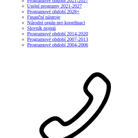
Programové období 2021-2027
Unijní programy 2021-2027
Programové období 2028+
Finanční nástroje
Národní orgán pro koordinaci
Slovník pojmů
Programové období 2014-2020
Programové období 2007-2013
Programové období 2004-2006