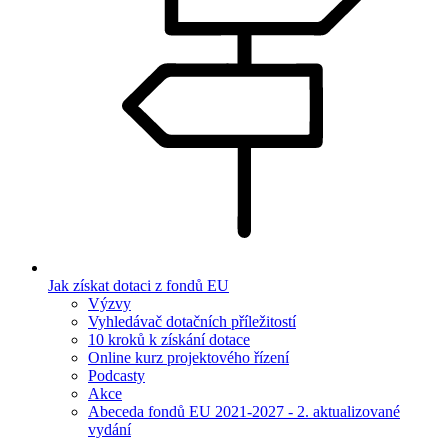
Jak získat dotaci z fondů EU
Výzvy
Vyhledávač dotačních příležitostí
10 kroků k získání dotace
Online kurz projektového řízení
Podcasty
Akce
Abeceda fondů EU 2021-2027 - 2. aktualizované
vydání