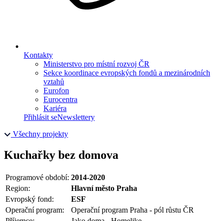
Kontakty
Ministerstvo pro místní rozvoj ČR
Sekce koordinace evropských fondů a mezinárodních
vztahů
Eurofon
Eurocentra
Kariéra
Přihlásit se
Newslettery
Všechny projekty
Kuchařky bez domova
Programové období:
2014-2020
Region:
Hlavní město Praha
Evropský fond:
ESF
Operační program:
Operační program Praha - pól růstu ČR
Příjemce:
Jako doma - Homelike