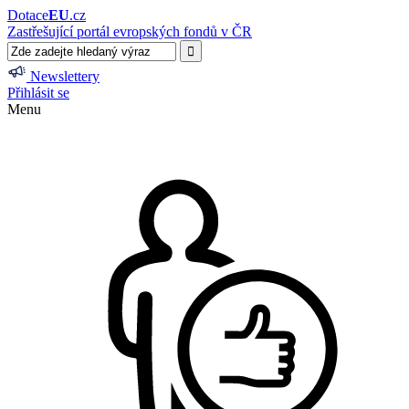
Dotace
EU
.cz
Zastřešující portál evropských fondů v ČR
Newslettery
Přihlásit se
Menu