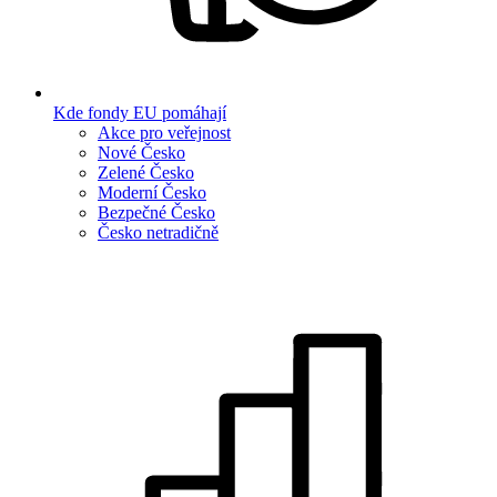
Kde fondy EU pomáhají
Akce pro veřejnost
Nové Česko
Zelené Česko
Moderní Česko
Bezpečné Česko
Česko netradičně