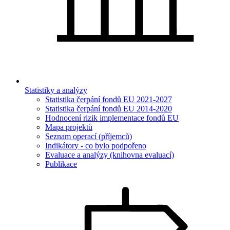
Statistiky a analýzy
Statistika čerpání fondů EU 2021-2027
Statistika čerpání fondů EU 2014-2020
Hodnocení rizik implementace fondů EU
Mapa projektů
Seznam operací (příjemců)
Indikátory - co bylo podpořeno
Evaluace a analýzy (knihovna evaluací)
Publikace