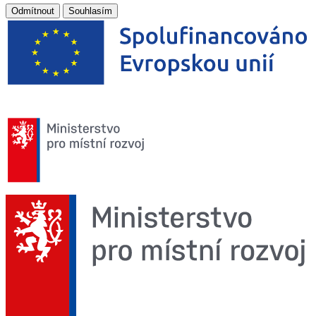
Odmítnout
Souhlasím