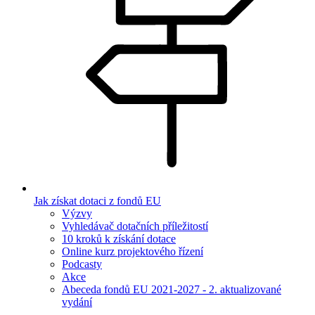
Jak získat dotaci z fondů EU
Výzvy
Vyhledávač dotačních příležitostí
10 kroků k získání dotace
Online kurz projektového řízení
Podcasty
Akce
Abeceda fondů EU 2021-2027 - 2. aktualizované
vydání