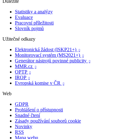
Důležité
Statistiky a analýzy
Evaluace
Pracovní příležitosti
Slovník pojmů
Užitečné odkazy
Elektronická žádost (ISKP21+)

Monitorovací systém (MS2021+)

Generátor nástrojů povinné publicity

MMR.cz

OPTP

IROP

Evropská komise v ČR

Web
GDPR
Prohlášení o přístupnosti
Snadné čtení
Zásady používání souborů cookie
Novinky
RSS
Mapa webu