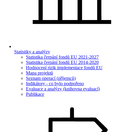
Statistiky a analýzy
Statistika čerpání fondů EU 2021-2027
Statistika čerpání fondů EU 2014-2020
Hodnocení rizik implementace fondů EU
Mapa projektů
Seznam operací (příjemců)
Indikátory - co bylo podpořeno
Evaluace a analýzy (knihovna evaluací)
Publikace