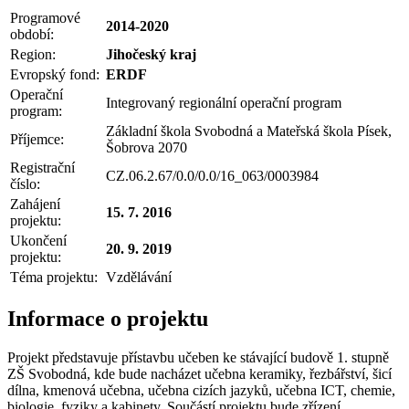
Programové
2014-2020
období:
Region:
Jihočeský kraj
Evropský fond:
ERDF
Operační
Integrovaný regionální operační program
program:
Základní škola Svobodná a Mateřská škola Písek,
Příjemce:
Šobrova 2070
Registrační
CZ.06.2.67/0.0/0.0/16_063/0003984
číslo:
Zahájení
15. 7. 2016
projektu:
Ukončení
20. 9. 2019
projektu:
Téma projektu:
Vzdělávání
Informace o projektu
Projekt představuje přístavbu učeben ke stávající budově 1. stupně
ZŠ Svobodná, kde bude nacházet učebna keramiky, řezbářství, šicí
dílna, kmenová učebna, učebna cizích jazyků, učebna ICT, chemie,
biologie, fyziky a kabinety. Součástí projektu bude zřízení