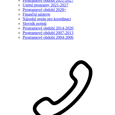
Programové období 2021-2027
Unijní programy 2021-2027
Programové období 2028+
Finanční nástroje
Národní orgán pro koordinaci
Slovník pojmů
Programové období 2014-2020
Programové období 2007-2013
Programové období 2004-2006