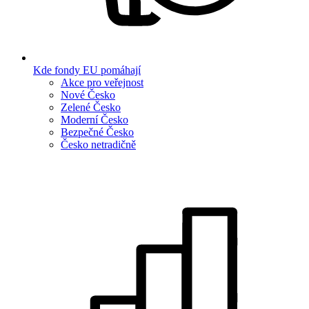
Kde fondy EU pomáhají
Akce pro veřejnost
Nové Česko
Zelené Česko
Moderní Česko
Bezpečné Česko
Česko netradičně