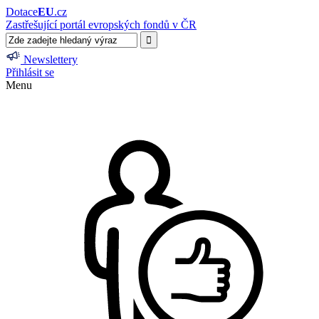
Dotace
EU
.cz
Zastřešující portál evropských fondů v ČR
Newslettery
Přihlásit se
Menu