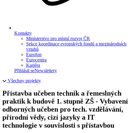
Kontakty
Ministerstvo pro místní rozvoj ČR
Sekce koordinace evropských fondů a mezinárodních
vztahů
Eurofon
Eurocentra
Kariéra
Přihlásit se
Newslettery
Všechny projekty
Přístavba učeben technik a řemeslných
praktik k budově 1. stupně ZŠ - Vybavení
odborných učeben pro tech. vzdělávání,
přírodní vědy, cizí jazyky a IT
technologie v souvislosti s přístavbou