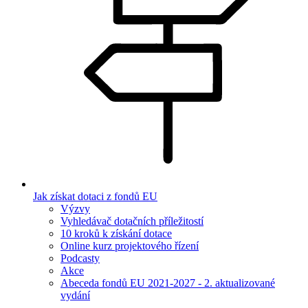
Jak získat dotaci z fondů EU
Výzvy
Vyhledávač dotačních příležitostí
10 kroků k získání dotace
Online kurz projektového řízení
Podcasty
Akce
Abeceda fondů EU 2021-2027 - 2. aktualizované
vydání