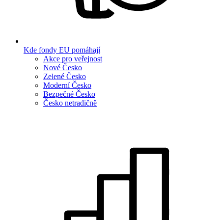
Kde fondy EU pomáhají
Akce pro veřejnost
Nové Česko
Zelené Česko
Moderní Česko
Bezpečné Česko
Česko netradičně