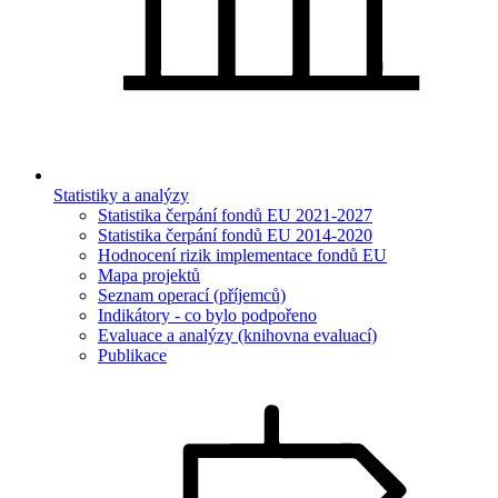
Statistiky a analýzy
Statistika čerpání fondů EU 2021-2027
Statistika čerpání fondů EU 2014-2020
Hodnocení rizik implementace fondů EU
Mapa projektů
Seznam operací (příjemců)
Indikátory - co bylo podpořeno
Evaluace a analýzy (knihovna evaluací)
Publikace