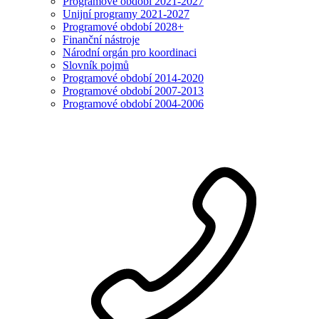
Programové období 2021-2027
Unijní programy 2021-2027
Programové období 2028+
Finanční nástroje
Národní orgán pro koordinaci
Slovník pojmů
Programové období 2014-2020
Programové období 2007-2013
Programové období 2004-2006