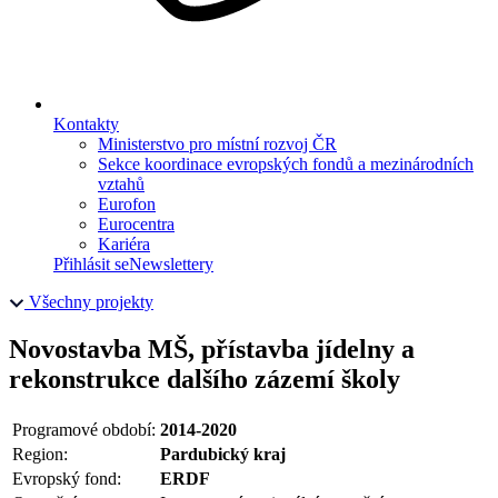
Kontakty
Ministerstvo pro místní rozvoj ČR
Sekce koordinace evropských fondů a mezinárodních
vztahů
Eurofon
Eurocentra
Kariéra
Přihlásit se
Newslettery
Všechny projekty
Novostavba MŠ, přístavba jídelny a
rekonstrukce dalšího zázemí školy
Programové období:
2014-2020
Region:
Pardubický kraj
Evropský fond:
ERDF