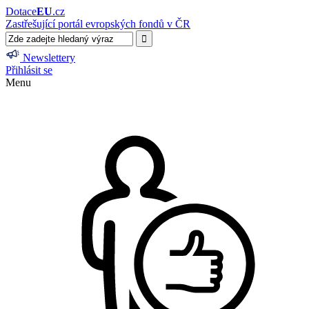
Dotace
EU
.cz
Zastřešující portál evropských fondů v ČR
Newslettery
Přihlásit se
Menu