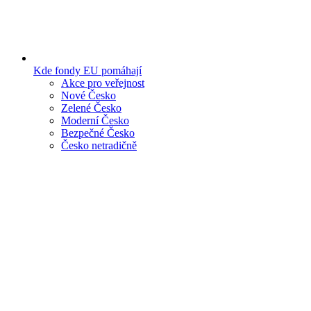
Kde fondy EU pomáhají
Akce pro veřejnost
Nové Česko
Zelené Česko
Moderní Česko
Bezpečné Česko
Česko netradičně