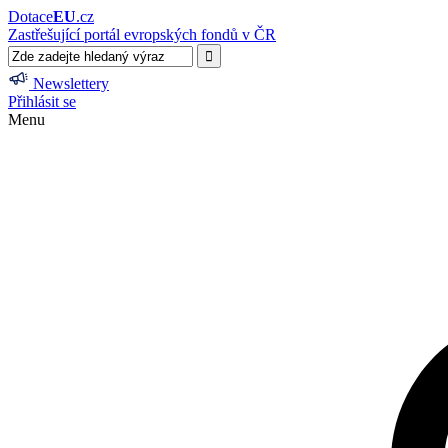
Dotace
EU
.cz
Zastřešující portál evropských fondů v ČR
Newslettery
Přihlásit se
Menu