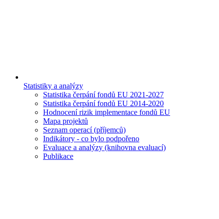
Statistiky a analýzy
Statistika čerpání fondů EU 2021-2027
Statistika čerpání fondů EU 2014-2020
Hodnocení rizik implementace fondů EU
Mapa projektů
Seznam operací (příjemců)
Indikátory - co bylo podpořeno
Evaluace a analýzy (knihovna evaluací)
Publikace