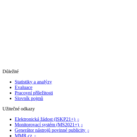
Důležité
Statistiky a analýzy
Evaluace
Pracovní příležitosti
Slovník pojmů
Užitečné odkazy
Elektronická žádost (ISKP21+)

Monitorovací systém (MS2021+)

Generátor nástrojů povinné publicity

MMR.cz
