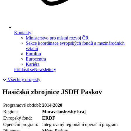
Kontakty
Ministerstvo pro místní rozvoj ČR
Sekce koordinace evropských fondů a mezinárodních
vztahů
Eurofon
Eurocentra
Kariéra
Přihlásit se
Newslettery
Všechny projekty
Hasičská zbrojnice JSDH Paskov
Programové období:
2014-2020
Region:
Moravskoslezský kraj
Evropský fond:
ERDF
Operační program:
Integrovaný regionální operační program
Příjemce:
Město Paskov