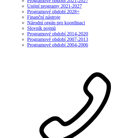
Programové období 2021-2027
Unijní programy 2021-2027
Programové období 2028+
Finanční nástroje
Národní orgán pro koordinaci
Slovník pojmů
Programové období 2014-2020
Programové období 2007-2013
Programové období 2004-2006