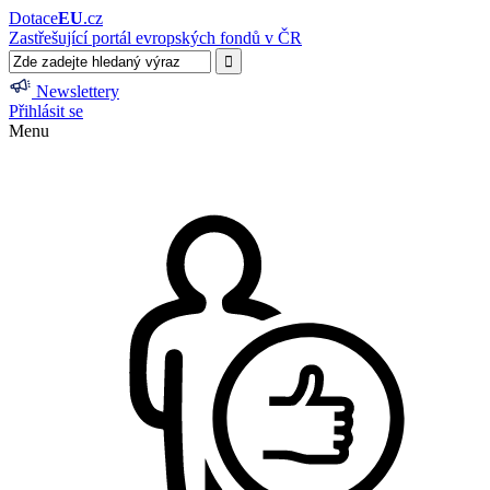
Dotace
EU
.cz
Zastřešující portál evropských fondů v ČR
Newslettery
Přihlásit se
Menu