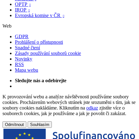
OPTP

IROP

Evropská komise v ČR

Web
GDPR
Prohlášení o přístupnosti
Snadné čtení
Zásady používání souborů cookie
Novinky
RSS
Mapa webu
Sledujte nás a odebírejte
K provozování webu a analýze návštěvnosti používáme soubory
cookies. Procházením webových stránek jste srozuměni s tím, jak se
soubory cookies nakládáme. Kliknutím na
odkaz
zjistíte více o
souborech cookies, jak je používáme a jak je povolit či zakázat.
Odmítnout
Souhlasím