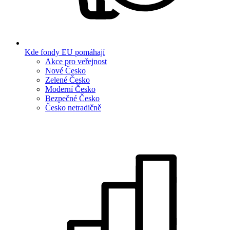
Kde fondy EU pomáhají
Akce pro veřejnost
Nové Česko
Zelené Česko
Moderní Česko
Bezpečné Česko
Česko netradičně