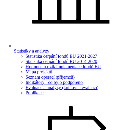
Statistiky a analýzy
Statistika čerpání fondů EU 2021-2027
Statistika čerpání fondů EU 2014-2020
Hodnocení rizik implementace fondů EU
Mapa projektů
Seznam operací (příjemců)
Indikátory - co bylo podpořeno
Evaluace a analýzy (knihovna evaluací)
Publikace