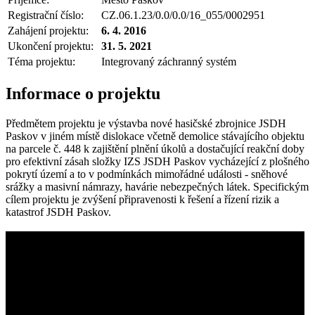
Registrační číslo:
CZ.06.1.23/0.0/0.0/16_055/0002951
Zahájení projektu:
6. 4. 2016
Ukončení projektu:
31. 5. 2021
Téma projektu:
Integrovaný záchranný systém
Informace o projektu
Předmětem projektu je výstavba nové hasičské zbrojnice JSDH
Paskov v jiném místě dislokace včetně demolice stávajícího objektu
na parcele č. 448 k zajištění plnění úkolů a dostačující reakční doby
pro efektivní zásah složky IZS JSDH Paskov vycházející z plošného
pokrytí území a to v podmínkách mimořádné události - sněhové
srážky a masivní námrazy, havárie nebezpečných látek. Specifickým
cílem projektu je zvýšení připravenosti k řešení a řízení rizik a
katastrof JSDH Paskov.