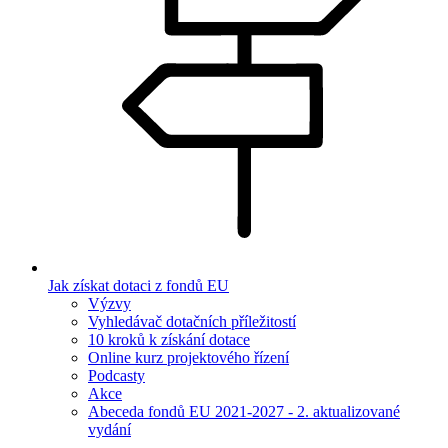
Jak získat dotaci z fondů EU
Výzvy
Vyhledávač dotačních příležitostí
10 kroků k získání dotace
Online kurz projektového řízení
Podcasty
Akce
Abeceda fondů EU 2021-2027 - 2. aktualizované
vydání