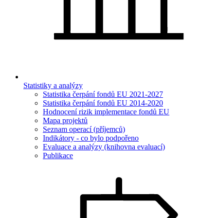
Statistiky a analýzy
Statistika čerpání fondů EU 2021-2027
Statistika čerpání fondů EU 2014-2020
Hodnocení rizik implementace fondů EU
Mapa projektů
Seznam operací (příjemců)
Indikátory - co bylo podpořeno
Evaluace a analýzy (knihovna evaluací)
Publikace