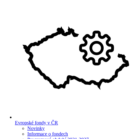
Evropské fondy v ČR
Novinky
Informace o fondech