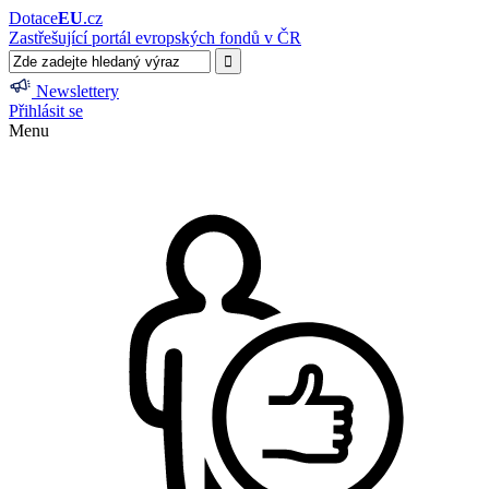
Dotace
EU
.cz
Zastřešující portál evropských fondů v ČR
Newslettery
Přihlásit se
Menu