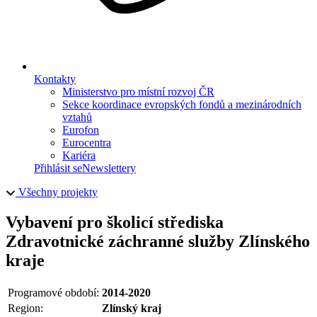
Kontakty
Ministerstvo pro místní rozvoj ČR
Sekce koordinace evropských fondů a mezinárodních
vztahů
Eurofon
Eurocentra
Kariéra
Přihlásit se
Newslettery
Všechny projekty
Vybavení pro školicí střediska
Zdravotnické záchranné služby Zlínského
kraje
Programové období:
2014-2020
Region:
Zlínský kraj