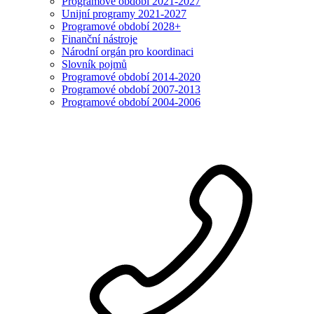
Programové období 2021-2027
Unijní programy 2021-2027
Programové období 2028+
Finanční nástroje
Národní orgán pro koordinaci
Slovník pojmů
Programové období 2014-2020
Programové období 2007-2013
Programové období 2004-2006