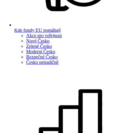
Kde fondy EU pomáhají
Akce pro veřejnost
Nové Česko
Zelené Česko
Moderní Česko
Bezpečné Česko
Česko netradičně