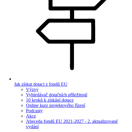
Jak získat dotaci z fondů EU
Výzvy
Vyhledávač dotačních příležitostí
10 kroků k získání dotace
Online kurz projektového řízení
Podcasty
Akce
Abeceda fondů EU 2021-2027 - 2. aktualizované
vydání