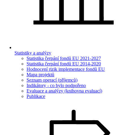
Statistiky a analýzy
Statistika čerpání fondů EU 2021-2027
Statistika čerpání fondů EU 2014-2020
Hodnocení rizik implementace fondů EU
Mapa projektů
Seznam operací (příjemců)
Indikátory - co bylo podpořeno
Evaluace a analýzy (knihovna evaluací)
Publikace