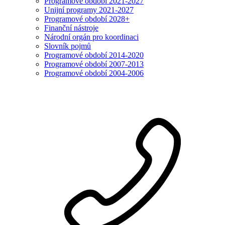
Programové období 2021-2027
Unijní programy 2021-2027
Programové období 2028+
Finanční nástroje
Národní orgán pro koordinaci
Slovník pojmů
Programové období 2014-2020
Programové období 2007-2013
Programové období 2004-2006