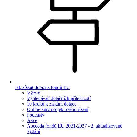
Jak získat dotaci z fondů EU
Výzvy
Vyhledávač dotačních příležitostí
10 kroků k získání dotace
Online kurz projektového řízení
Podcasty
Akce
Abeceda fondů EU 2021-2027 - 2. aktualizované
vydání