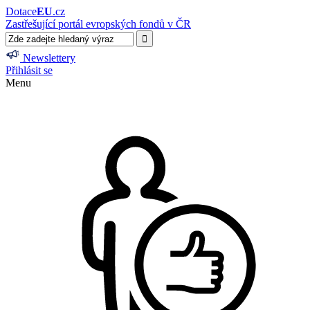
Dotace
EU
.cz
Zastřešující portál evropských fondů v ČR
Newslettery
Přihlásit se
Menu