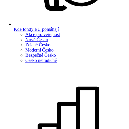
Kde fondy EU pomáhají
Akce pro veřejnost
Nové Česko
Zelené Česko
Moderní Česko
Bezpečné Česko
Česko netradičně