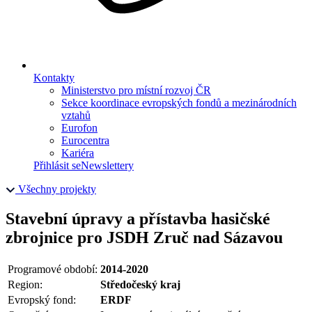
Kontakty
Ministerstvo pro místní rozvoj ČR
Sekce koordinace evropských fondů a mezinárodních
vztahů
Eurofon
Eurocentra
Kariéra
Přihlásit se
Newslettery
Všechny projekty
Stavební úpravy a přístavba hasičské
zbrojnice pro JSDH Zruč nad Sázavou
Programové období:
2014-2020
Region:
Středočeský kraj
Evropský fond:
ERDF