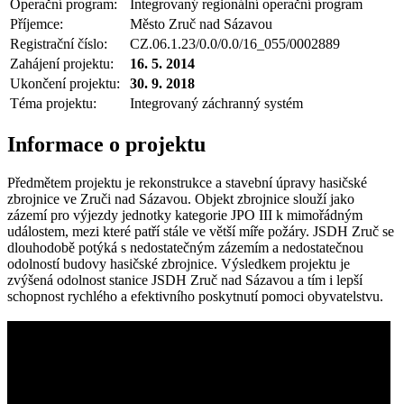
Operační program:
Integrovaný regionální operační program
Příjemce:
Město Zruč nad Sázavou
Registrační číslo:
CZ.06.1.23/0.0/0.0/16_055/0002889
Zahájení projektu:
16. 5. 2014
Ukončení projektu:
30. 9. 2018
Téma projektu:
Integrovaný záchranný systém
Informace o projektu
Předmětem projektu je rekonstrukce a stavební úpravy hasičské
zbrojnice ve Zruči nad Sázavou. Objekt zbrojnice slouží jako
zázemí pro výjezdy jednotky kategorie JPO III k mimořádným
událostem, mezi které patří stále ve větší míře požáry. JSDH Zruč se
dlouhodobě potýká s nedostatečným zázemím a nedostatečnou
odolností budovy hasičské zbrojnice. Výsledkem projektu je
zvýšená odolnost stanice JSDH Zruč nad Sázavou a tím i lepší
schopnost rychlého a efektivního poskytnutí pomoci obyvatelstvu.