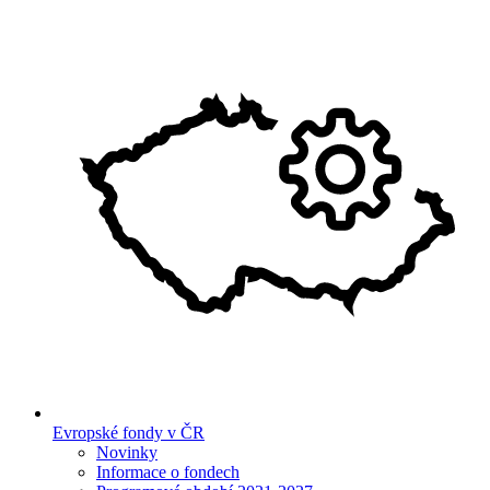
Evropské fondy v ČR
Novinky
Informace o fondech