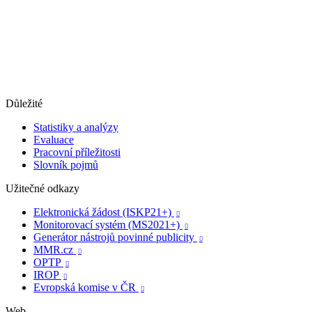
Důležité
Statistiky a analýzy
Evaluace
Pracovní příležitosti
Slovník pojmů
Užitečné odkazy
Elektronická žádost (ISKP21+)

Monitorovací systém (MS2021+)

Generátor nástrojů povinné publicity

MMR.cz

OPTP

IROP

Evropská komise v ČR

Web