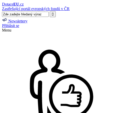
Dotace
EU
.cz
Zastřešující portál evropských fondů v ČR
Newslettery
Přihlásit se
Menu