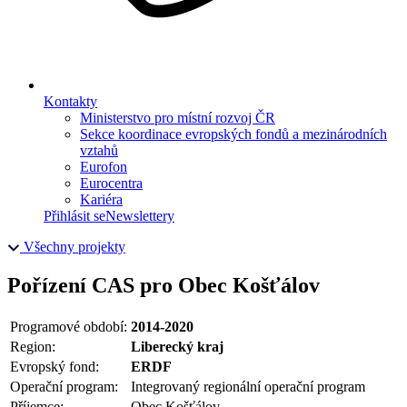
Kontakty
Ministerstvo pro místní rozvoj ČR
Sekce koordinace evropských fondů a mezinárodních
vztahů
Eurofon
Eurocentra
Kariéra
Přihlásit se
Newslettery
Všechny projekty
Pořízení CAS pro Obec Košťálov
Programové období:
2014-2020
Region:
Liberecký kraj
Evropský fond:
ERDF
Operační program:
Integrovaný regionální operační program
Příjemce:
Obec Košťálov