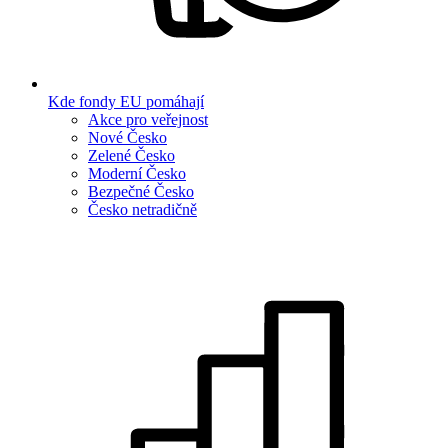
Kde fondy EU pomáhají
Akce pro veřejnost
Nové Česko
Zelené Česko
Moderní Česko
Bezpečné Česko
Česko netradičně