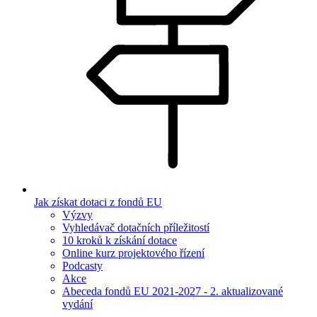
Jak získat dotaci z fondů EU
Výzvy
Vyhledávač dotačních příležitostí
10 kroků k získání dotace
Online kurz projektového řízení
Podcasty
Akce
Abeceda fondů EU 2021-2027 - 2. aktualizované
vydání