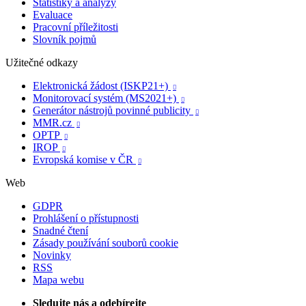
Statistiky a analýzy
Evaluace
Pracovní příležitosti
Slovník pojmů
Užitečné odkazy
Elektronická žádost (ISKP21+)

Monitorovací systém (MS2021+)

Generátor nástrojů povinné publicity

MMR.cz

OPTP

IROP

Evropská komise v ČR

Web
GDPR
Prohlášení o přístupnosti
Snadné čtení
Zásady používání souborů cookie
Novinky
RSS
Mapa webu
Sledujte nás a odebírejte