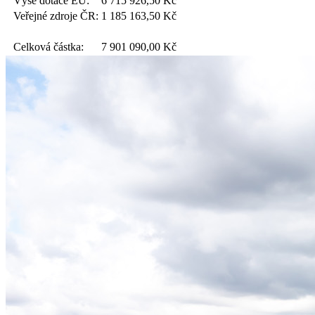
Výše dotace EU:
6 715 926,50
Kč
Veřejné zdroje ČR:
1 185 163,50
Kč
Celková částka:
7 901 090,00
Kč