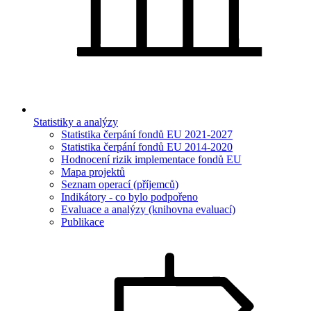
Statistiky a analýzy
Statistika čerpání fondů EU 2021-2027
Statistika čerpání fondů EU 2014-2020
Hodnocení rizik implementace fondů EU
Mapa projektů
Seznam operací (příjemců)
Indikátory - co bylo podpořeno
Evaluace a analýzy (knihovna evaluací)
Publikace