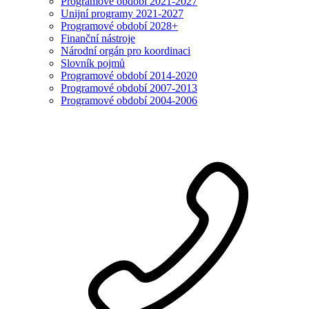
Programové období 2021-2027
Unijní programy 2021-2027
Programové období 2028+
Finanční nástroje
Národní orgán pro koordinaci
Slovník pojmů
Programové období 2014-2020
Programové období 2007-2013
Programové období 2004-2006