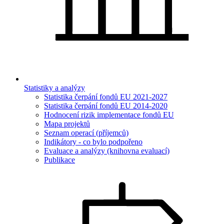
Statistiky a analýzy
Statistika čerpání fondů EU 2021-2027
Statistika čerpání fondů EU 2014-2020
Hodnocení rizik implementace fondů EU
Mapa projektů
Seznam operací (příjemců)
Indikátory - co bylo podpořeno
Evaluace a analýzy (knihovna evaluací)
Publikace