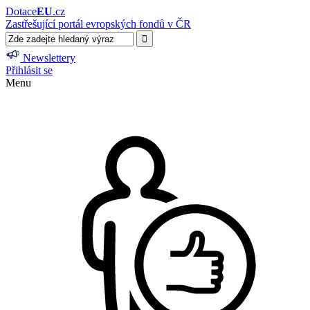
Dotace
EU
.cz
Zastřešující portál evropských fondů v ČR
Newslettery
Přihlásit se
Menu