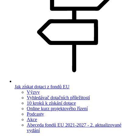
Jak získat dotaci z fondů EU
Výzvy
Vyhledávač dotačních příležitostí
10 kroků k získání dotace
Online kurz projektového řízení
Podcasty
Akce
Abeceda fondů EU 2021-2027 - 2. aktualizované
vydání