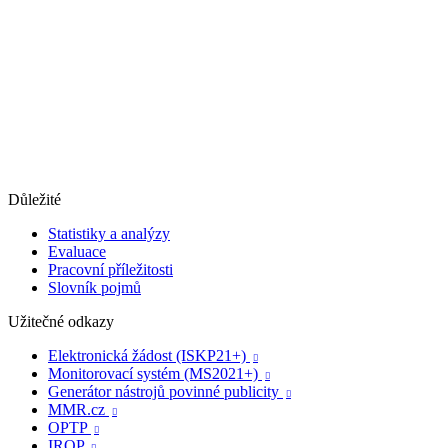
Důležité
Statistiky a analýzy
Evaluace
Pracovní příležitosti
Slovník pojmů
Užitečné odkazy
Elektronická žádost (ISKP21+)

Monitorovací systém (MS2021+)

Generátor nástrojů povinné publicity

MMR.cz

OPTP

IROP
