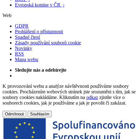
Evropská komise v ČR

Web
GDPR
Prohlášení o přístupnosti
Snadné čtení
Zásady používání souborů cookie
Novinky
RSS
Mapa webu
Sledujte nás a odebírejte
K provozování webu a analýze návštěvnosti používáme soubory
cookies. Procházením webových stránek jste srozuměni s tím, jak se
soubory cookies nakládáme. Kliknutím na
odkaz
zjistíte více o
souborech cookies, jak je používáme a jak je povolit či zakázat.
Odmítnout
Souhlasím