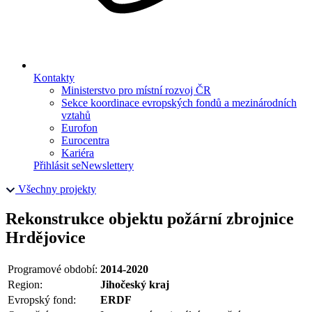
Kontakty
Ministerstvo pro místní rozvoj ČR
Sekce koordinace evropských fondů a mezinárodních
vztahů
Eurofon
Eurocentra
Kariéra
Přihlásit se
Newslettery
Všechny projekty
Rekonstrukce objektu požární zbrojnice
Hrdějovice
Programové období:
2014-2020
Region:
Jihočeský kraj
Evropský fond:
ERDF