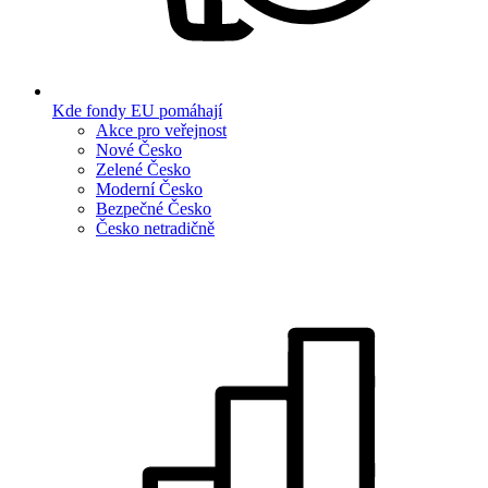
Kde fondy EU pomáhají
Akce pro veřejnost
Nové Česko
Zelené Česko
Moderní Česko
Bezpečné Česko
Česko netradičně