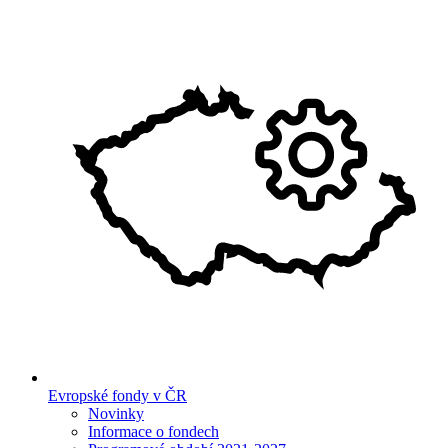
Evropské fondy v ČR
Novinky
Informace o fondech