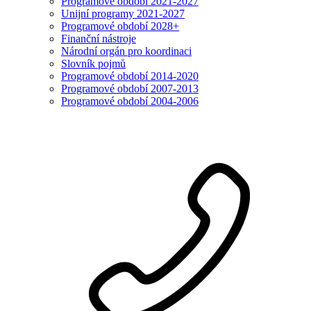
Programové období 2021-2027
Unijní programy 2021-2027
Programové období 2028+
Finanční nástroje
Národní orgán pro koordinaci
Slovník pojmů
Programové období 2014-2020
Programové období 2007-2013
Programové období 2004-2006