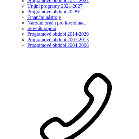
Programové období 2021-2027
Unijní programy 2021-2027
Programové období 2028+
Finanční nástroje
Národní orgán pro koordinaci
Slovník pojmů
Programové období 2014-2020
Programové období 2007-2013
Programové období 2004-2006