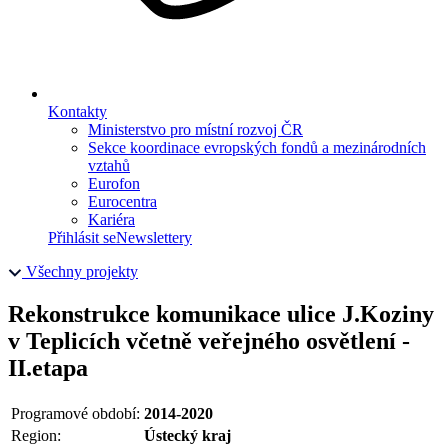
Kontakty
Ministerstvo pro místní rozvoj ČR
Sekce koordinace evropských fondů a mezinárodních
vztahů
Eurofon
Eurocentra
Kariéra
Přihlásit se
Newslettery
Všechny projekty
Rekonstrukce komunikace ulice J.Koziny
v Teplicích včetně veřejného osvětlení -
II.etapa
Programové období:
2014-2020
Region:
Ústecký kraj