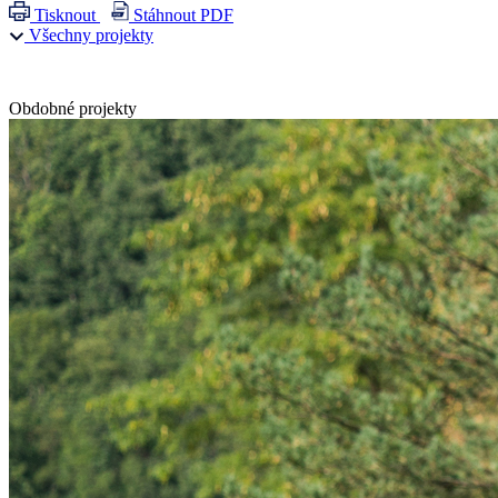
Tisknout
Stáhnout PDF
Všechny projekty
Obdobné projekty