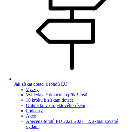
Jak získat dotaci z fondů EU
Výzvy
Vyhledávač dotačních příležitostí
10 kroků k získání dotace
Online kurz projektového řízení
Podcasty
Akce
Abeceda fondů EU 2021-2027 - 2. aktualizované
vydání