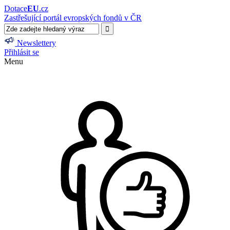
Dotace
EU
.cz
Zastřešující portál evropských fondů v ČR
Newslettery
Přihlásit se
Menu