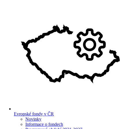
Evropské fondy v ČR
Novinky
Informace o fondech