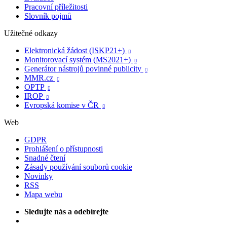
Pracovní příležitosti
Slovník pojmů
Užitečné odkazy
Elektronická žádost (ISKP21+)

Monitorovací systém (MS2021+)

Generátor nástrojů povinné publicity

MMR.cz

OPTP

IROP

Evropská komise v ČR

Web
GDPR
Prohlášení o přístupnosti
Snadné čtení
Zásady používání souborů cookie
Novinky
RSS
Mapa webu
Sledujte nás a odebírejte