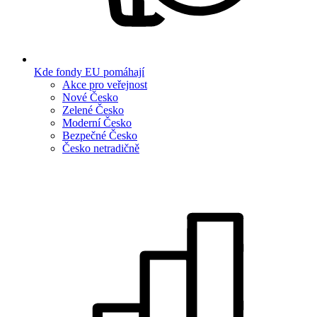
Kde fondy EU pomáhají
Akce pro veřejnost
Nové Česko
Zelené Česko
Moderní Česko
Bezpečné Česko
Česko netradičně