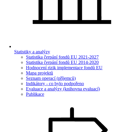
Statistiky a analýzy
Statistika čerpání fondů EU 2021-2027
Statistika čerpání fondů EU 2014-2020
Hodnocení rizik implementace fondů EU
Mapa projektů
Seznam operací (příjemců)
Indikátory - co bylo podpořeno
Evaluace a analýzy (knihovna evaluací)
Publikace