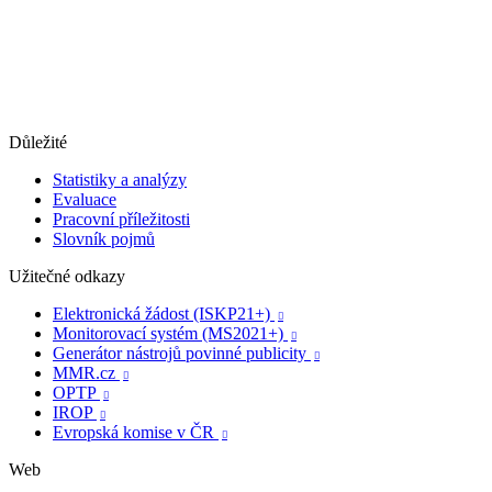
Důležité
Statistiky a analýzy
Evaluace
Pracovní příležitosti
Slovník pojmů
Užitečné odkazy
Elektronická žádost (ISKP21+)

Monitorovací systém (MS2021+)

Generátor nástrojů povinné publicity

MMR.cz

OPTP

IROP

Evropská komise v ČR

Web