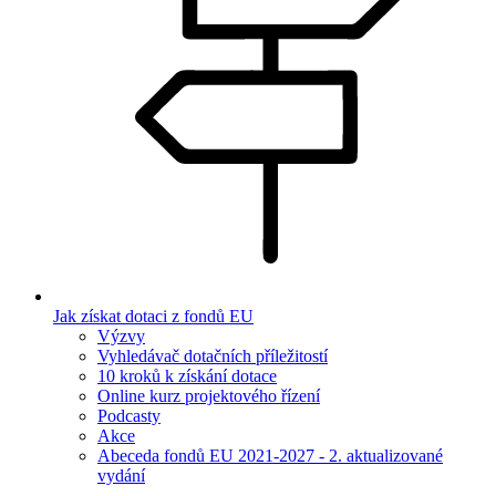
Jak získat dotaci z fondů EU
Výzvy
Vyhledávač dotačních příležitostí
10 kroků k získání dotace
Online kurz projektového řízení
Podcasty
Akce
Abeceda fondů EU 2021-2027 - 2. aktualizované
vydání