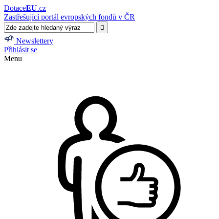
Dotace
EU
.cz
Zastřešující portál evropských fondů v ČR
Newslettery
Přihlásit se
Menu