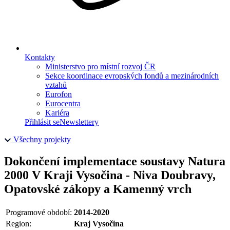
Kontakty
Ministerstvo pro místní rozvoj ČR
Sekce koordinace evropských fondů a mezinárodních
vztahů
Eurofon
Eurocentra
Kariéra
Přihlásit se
Newslettery
Všechny projekty
Dokončení implementace soustavy Natura
2000 V Kraji Vysočina - Niva Doubravy,
Opatovské zákopy a Kamenný vrch
Programové období:
2014-2020
Region:
Kraj Vysočina