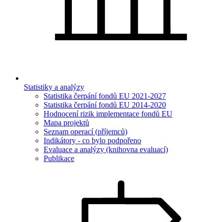
Statistiky a analýzy
Statistika čerpání fondů EU 2021-2027
Statistika čerpání fondů EU 2014-2020
Hodnocení rizik implementace fondů EU
Mapa projektů
Seznam operací (příjemců)
Indikátory - co bylo podpořeno
Evaluace a analýzy (knihovna evaluací)
Publikace