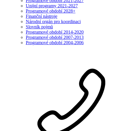
Programové období 2021-2027
Unijní programy 2021-2027
Programové období 2028+
Finanční nástroje
Národní orgán pro koordinaci
Slovník pojmů
Programové období 2014-2020
Programové období 2007-2013
Programové období 2004-2006