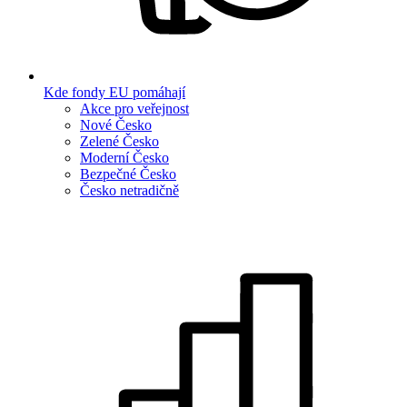
Kde fondy EU pomáhají
Akce pro veřejnost
Nové Česko
Zelené Česko
Moderní Česko
Bezpečné Česko
Česko netradičně