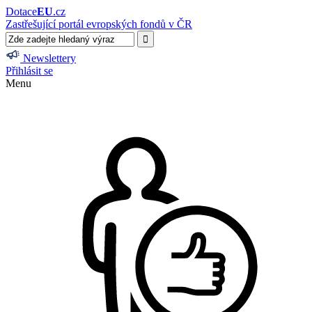
Dotace
EU
.cz
Zastřešující portál evropských fondů v ČR
Newslettery
Přihlásit se
Menu