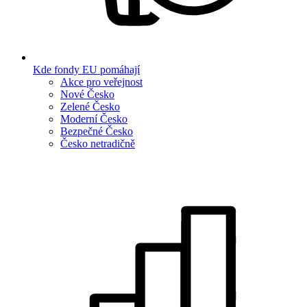
Kde fondy EU pomáhají
Akce pro veřejnost
Nové Česko
Zelené Česko
Moderní Česko
Bezpečné Česko
Česko netradičně