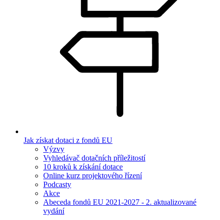
Jak získat dotaci z fondů EU
Výzvy
Vyhledávač dotačních příležitostí
10 kroků k získání dotace
Online kurz projektového řízení
Podcasty
Akce
Abeceda fondů EU 2021-2027 - 2. aktualizované
vydání