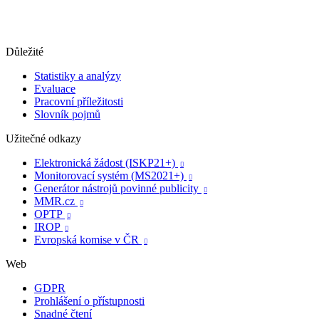
Důležité
Statistiky a analýzy
Evaluace
Pracovní příležitosti
Slovník pojmů
Užitečné odkazy
Elektronická žádost (ISKP21+)

Monitorovací systém (MS2021+)

Generátor nástrojů povinné publicity

MMR.cz

OPTP

IROP

Evropská komise v ČR

Web
GDPR
Prohlášení o přístupnosti
Snadné čtení