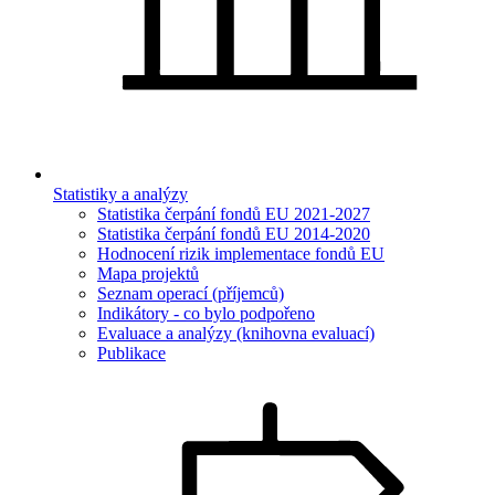
Statistiky a analýzy
Statistika čerpání fondů EU 2021-2027
Statistika čerpání fondů EU 2014-2020
Hodnocení rizik implementace fondů EU
Mapa projektů
Seznam operací (příjemců)
Indikátory - co bylo podpořeno
Evaluace a analýzy (knihovna evaluací)
Publikace