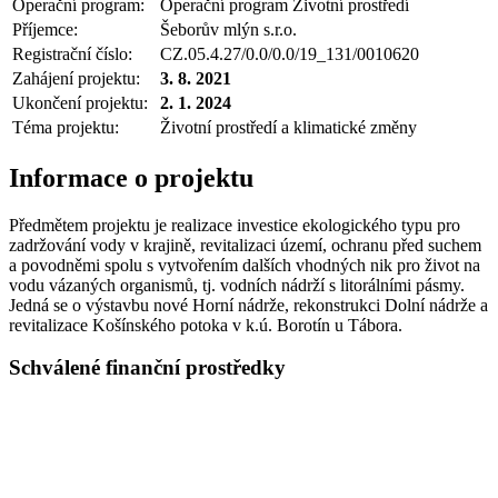
Operační program:
Operační program Životní prostředí
Příjemce:
Šeborův mlýn s.r.o.
Registrační číslo:
CZ.05.4.27/0.0/0.0/19_131/0010620
Zahájení projektu:
3. 8. 2021
Ukončení projektu:
2. 1. 2024
Téma projektu:
Životní prostředí a klimatické změny
Informace o projektu
Předmětem projektu je realizace investice ekologického typu pro
zadržování vody v krajině, revitalizaci území, ochranu před suchem
a povodněmi spolu s vytvořením dalších vhodných nik pro život na
vodu vázaných organismů, tj. vodních nádrží s litorálními pásmy.
Jedná se o výstavbu nové Horní nádrže, rekonstrukci Dolní nádrže a
revitalizace Košínského potoka v k.ú. Borotín u Tábora.
Schválené finanční prostředky