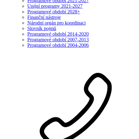
Programové období 2021-2027
Unijní programy 2021-2027
Programové období 2028+
Finanční nástroje
Národní orgán pro koordinaci
Slovník pojmů
Programové období 2014-2020
Programové období 2007-2013
Programové období 2004-2006