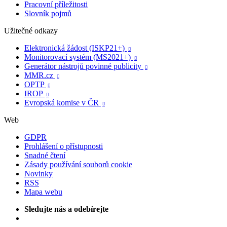
Pracovní příležitosti
Slovník pojmů
Užitečné odkazy
Elektronická žádost (ISKP21+)

Monitorovací systém (MS2021+)

Generátor nástrojů povinné publicity

MMR.cz

OPTP

IROP

Evropská komise v ČR

Web
GDPR
Prohlášení o přístupnosti
Snadné čtení
Zásady používání souborů cookie
Novinky
RSS
Mapa webu
Sledujte nás a odebírejte