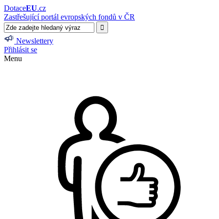
Dotace
EU
.cz
Zastřešující portál evropských fondů v ČR
Newslettery
Přihlásit se
Menu