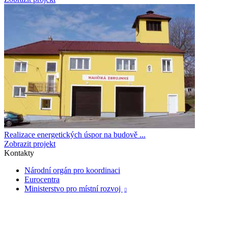
Realizace energetických úspor na budově ...
Zobrazit projekt
Kontakty
Národní orgán pro koordinaci
Eurocentra
Ministerstvo pro místní rozvoj
