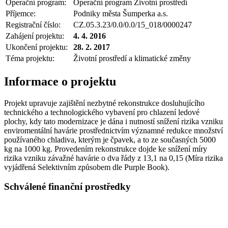
Operační program:
Operační program Životní prostředí
Příjemce:
Podniky města Šumperka a.s.
Registrační číslo:
CZ.05.3.23/0.0/0.0/15_018/0000247
Zahájení projektu:
4. 4. 2016
Ukončení projektu:
28. 2. 2017
Téma projektu:
Životní prostředí a klimatické změny
Informace o projektu
Projekt upravuje zajištění nezbytné rekonstrukce dosluhujícího
technického a technologického vybavení pro chlazení ledové
plochy, kdy tato modernizace je dána i nutností snížení rizika vzniku
enviromentální havárie prostřednictvím významné redukce množství
používaného chladiva, kterým je čpavek, a to ze současných 5000
kg na 1000 kg. Provedením rekonstrukce dojde ke snížení míry
rizika vzniku závažné havárie o dva řády z 13,1 na 0,15 (Míra rizika
vyjádřená Selektivním způsobem dle Purple Book).
Schválené finanční prostředky