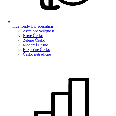
Kde fondy EU pomáhají
Akce pro veřejnost
Nové Česko
Zelené Česko
Moderní Česko
Bezpečné Česko
Česko netradičně