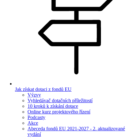
Jak získat dotaci z fondů EU
Výzvy
Vyhledávač dotačních příležitostí
10 kroků k získání dotace
Online kurz projektového řízení
Podcasty
Akce
Abeceda fondů EU 2021-2027 - 2. aktualizované
vydání