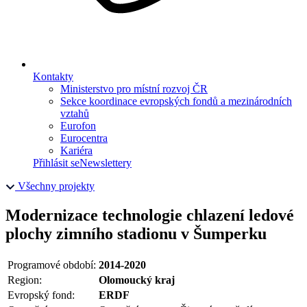
Kontakty
Ministerstvo pro místní rozvoj ČR
Sekce koordinace evropských fondů a mezinárodních
vztahů
Eurofon
Eurocentra
Kariéra
Přihlásit se
Newslettery
Všechny projekty
Modernizace technologie chlazení ledové
plochy zimního stadionu v Šumperku
Programové období:
2014-2020
Region:
Olomoucký kraj
Evropský fond:
ERDF