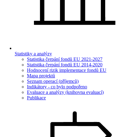
Statistiky a analýzy
Statistika čerpání fondů EU 2021-2027
Statistika čerpání fondů EU 2014-2020
Hodnocení rizik implementace fondů EU
Mapa projektů
Seznam operací (příjemců)
Indikátory - co bylo podpořeno
Evaluace a analýzy (knihovna evaluací)
Publikace