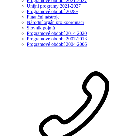
Programové období 2021-2027
Unijní programy 2021-2027
Programové období 2028+
Finanční nástroje
Národní orgán pro koordinaci
Slovník pojmů
Programové období 2014-2020
Programové období 2007-2013
Programové období 2004-2006