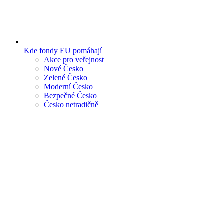
Kde fondy EU pomáhají
Akce pro veřejnost
Nové Česko
Zelené Česko
Moderní Česko
Bezpečné Česko
Česko netradičně