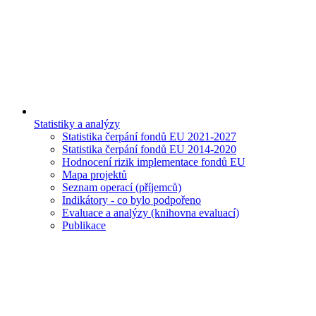
Statistiky a analýzy
Statistika čerpání fondů EU 2021-2027
Statistika čerpání fondů EU 2014-2020
Hodnocení rizik implementace fondů EU
Mapa projektů
Seznam operací (příjemců)
Indikátory - co bylo podpořeno
Evaluace a analýzy (knihovna evaluací)
Publikace