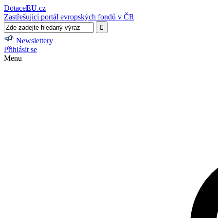
Dotace
EU
.cz
Zastřešující portál evropských fondů v ČR
Newslettery
Přihlásit se
Menu