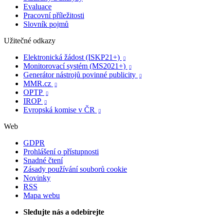
Evaluace
Pracovní příležitosti
Slovník pojmů
Užitečné odkazy
Elektronická žádost (ISKP21+)

Monitorovací systém (MS2021+)

Generátor nástrojů povinné publicity

MMR.cz

OPTP

IROP

Evropská komise v ČR

Web
GDPR
Prohlášení o přístupnosti
Snadné čtení
Zásady používání souborů cookie
Novinky
RSS
Mapa webu
Sledujte nás a odebírejte