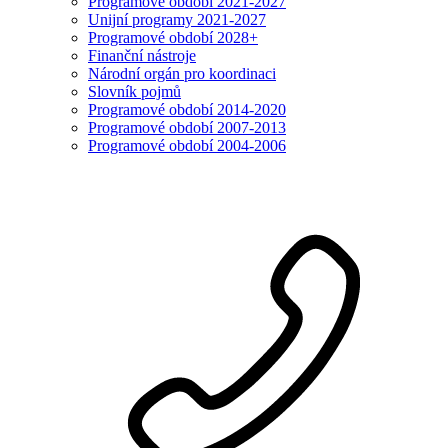
Programové období 2021-2027
Unijní programy 2021-2027
Programové období 2028+
Finanční nástroje
Národní orgán pro koordinaci
Slovník pojmů
Programové období 2014-2020
Programové období 2007-2013
Programové období 2004-2006