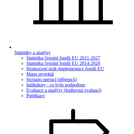
Statistiky a analýzy
Statistika čerpání fondů EU 2021-2027
Statistika čerpání fondů EU 2014-2020
Hodnocení rizik implementace fondů EU
Mapa projektů
Seznam operací (příjemců)
Indikátory - co bylo podpořeno
Evaluace a analýzy (knihovna evaluací)
Publikace