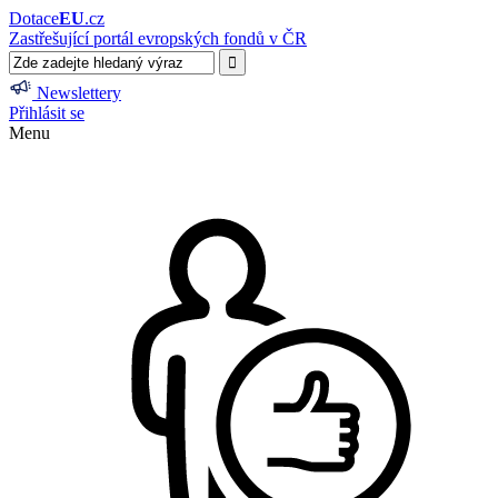
Dotace
EU
.cz
Zastřešující portál evropských fondů v ČR
Newslettery
Přihlásit se
Menu