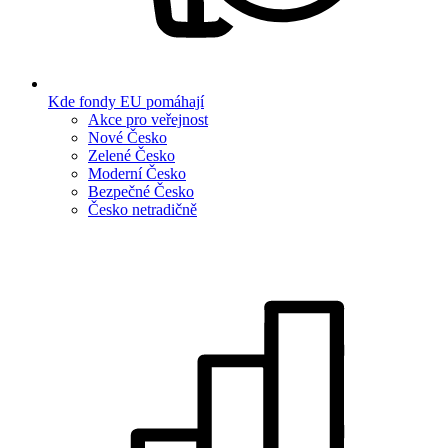
Kde fondy EU pomáhají
Akce pro veřejnost
Nové Česko
Zelené Česko
Moderní Česko
Bezpečné Česko
Česko netradičně