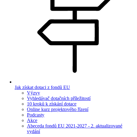
Jak získat dotaci z fondů EU
Výzvy
Vyhledávač dotačních příležitostí
10 kroků k získání dotace
Online kurz projektového řízení
Podcasty
Akce
Abeceda fondů EU 2021-2027 - 2. aktualizované
vydání