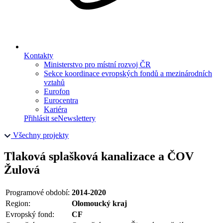
Kontakty
Ministerstvo pro místní rozvoj ČR
Sekce koordinace evropských fondů a mezinárodních
vztahů
Eurofon
Eurocentra
Kariéra
Přihlásit se
Newslettery
Všechny projekty
Tlaková splašková kanalizace a ČOV
Žulová
Programové období:
2014-2020
Region:
Olomoucký kraj
Evropský fond:
CF