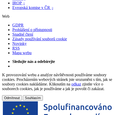
IROP

Evropská komise v ČR

Web
GDPR
Prohlášení o přístupnosti
Snadné čtení
Zásady používání souborů cookie
Novinky
RSS
Mapa webu
Sledujte nás a odebírejte
K provozování webu a analýze návštěvnosti používáme soubory
cookies. Procházením webových stránek jste srozuměni s tím, jak se
soubory cookies nakládáme. Kliknutím na
odkaz
zjistíte více o
souborech cookies, jak je používáme a jak je povolit či zakázat.
Odmítnout
Souhlasím