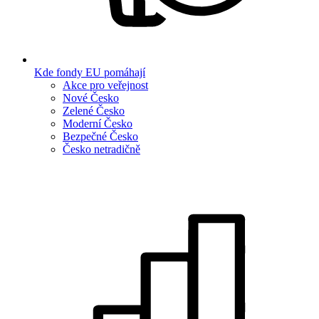
Kde fondy EU pomáhají
Akce pro veřejnost
Nové Česko
Zelené Česko
Moderní Česko
Bezpečné Česko
Česko netradičně