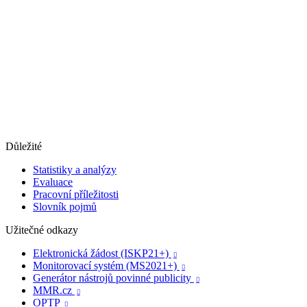
Důležité
Statistiky a analýzy
Evaluace
Pracovní příležitosti
Slovník pojmů
Užitečné odkazy
Elektronická žádost (ISKP21+)

Monitorovací systém (MS2021+)

Generátor nástrojů povinné publicity

MMR.cz

OPTP
