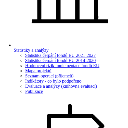
Statistiky a analýzy
Statistika čerpání fondů EU 2021-2027
Statistika čerpání fondů EU 2014-2020
Hodnocení rizik implementace fondů EU
Mapa projektů
Seznam operací (příjemců)
Indikátory - co bylo podpořeno
Evaluace a analýzy (knihovna evaluací)
Publikace