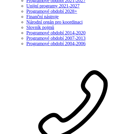
Programové období 2021-2027
Unijní programy 2021-2027
Programové období 2028+
Finanční nástroje
Národní orgán pro koordinaci
Slovník pojmů
Programové období 2014-2020
Programové období 2007-2013
Programové období 2004-2006