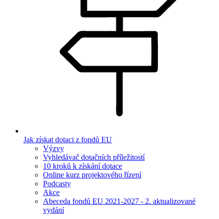
Jak získat dotaci z fondů EU
Výzvy
Vyhledávač dotačních příležitostí
10 kroků k získání dotace
Online kurz projektového řízení
Podcasty
Akce
Abeceda fondů EU 2021-2027 - 2. aktualizované
vydání