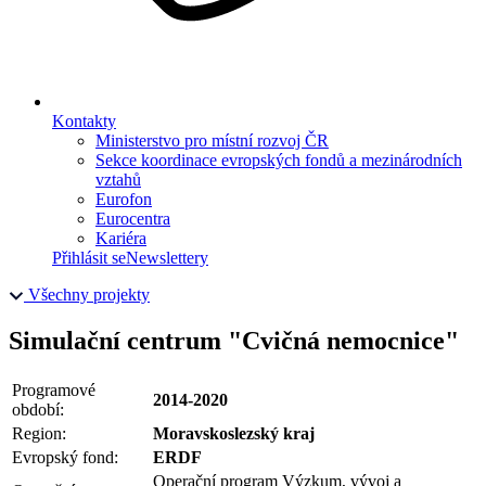
Kontakty
Ministerstvo pro místní rozvoj ČR
Sekce koordinace evropských fondů a mezinárodních
vztahů
Eurofon
Eurocentra
Kariéra
Přihlásit se
Newslettery
Všechny projekty
Simulační centrum "Cvičná nemocnice"
Programové
2014-2020
období:
Region:
Moravskoslezský kraj
Evropský fond:
ERDF
Operační program Výzkum, vývoj a