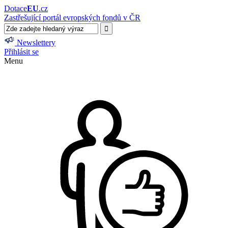
Dotace
EU
.cz
Zastřešující portál evropských fondů v ČR
Newslettery
Přihlásit se
Menu