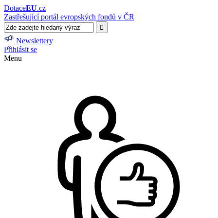
Dotace
EU
.cz
Zastřešující portál evropských fondů v ČR
Newslettery
Přihlásit se
Menu