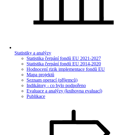
Statistiky a analýzy
Statistika čerpání fondů EU 2021-2027
Statistika čerpání fondů EU 2014-2020
Hodnocení rizik implementace fondů EU
Mapa projektů
Seznam operací (příjemců)
Indikátory - co bylo podpořeno
Evaluace a analýzy (knihovna evaluací)
Publikace