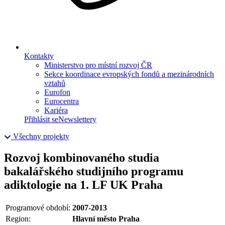
Kontakty
Ministerstvo pro místní rozvoj ČR
Sekce koordinace evropských fondů a mezinárodních
vztahů
Eurofon
Eurocentra
Kariéra
Přihlásit se
Newslettery
Všechny projekty
Rozvoj kombinovaného studia
bakalářského studijního programu
adiktologie na 1. LF UK Praha
Programové období:
2007-2013
Region:
Hlavní město Praha