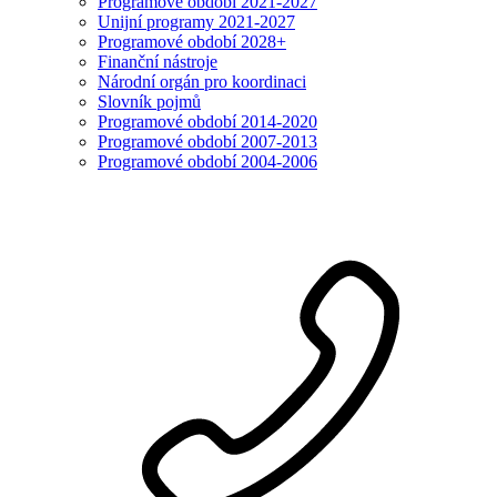
Programové období 2021-2027
Unijní programy 2021-2027
Programové období 2028+
Finanční nástroje
Národní orgán pro koordinaci
Slovník pojmů
Programové období 2014-2020
Programové období 2007-2013
Programové období 2004-2006