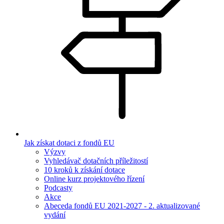
Jak získat dotaci z fondů EU
Výzvy
Vyhledávač dotačních příležitostí
10 kroků k získání dotace
Online kurz projektového řízení
Podcasty
Akce
Abeceda fondů EU 2021-2027 - 2. aktualizované
vydání