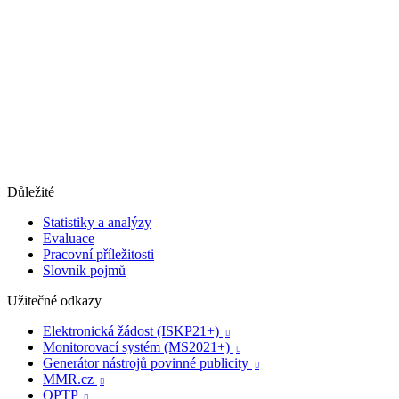
Důležité
Statistiky a analýzy
Evaluace
Pracovní příležitosti
Slovník pojmů
Užitečné odkazy
Elektronická žádost (ISKP21+)

Monitorovací systém (MS2021+)

Generátor nástrojů povinné publicity

MMR.cz

OPTP
