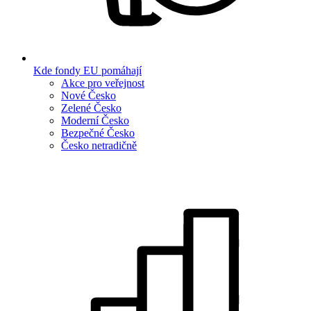
Kde fondy EU pomáhají
Akce pro veřejnost
Nové Česko
Zelené Česko
Moderní Česko
Bezpečné Česko
Česko netradičně