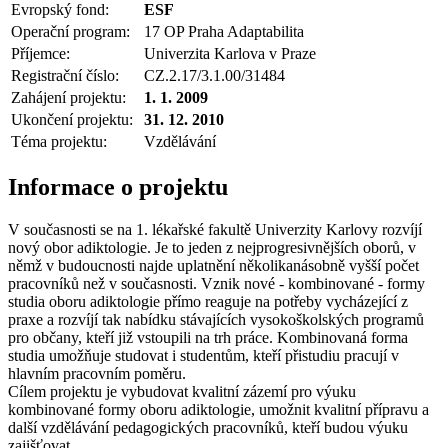
Evropský fond:
ESF
Operační program:
17 OP Praha Adaptabilita
Příjemce:
Univerzita Karlova v Praze
Registrační číslo:
CZ.2.17/3.1.00/31484
Zahájení projektu:
1. 1. 2009
Ukončení projektu:
31. 12. 2010
Téma projektu:
Vzdělávání
Informace o projektu
V současnosti se na 1. lékařské fakultě Univerzity Karlovy rozvíjí
nový obor adiktologie. Je to jeden z nejprogresivnějších oborů, v
němž v budoucnosti najde uplatnění několikanásobně vyšší počet
pracovníků než v současnosti. Vznik nové - kombinované - formy
studia oboru adiktologie přímo reaguje na potřeby vycházející z
praxe a rozvíjí tak nabídku stávajících vysokoškolských programů
pro občany, kteří již vstoupili na trh práce. Kombinovaná forma
studia umožňuje studovat i studentům, kteří přistudiu pracují v
hlavním pracovním poměru.
Cílem projektu je vybudovat kvalitní zázemí pro výuku
kombinované formy oboru adiktologie, umožnit kvalitní přípravu a
další vzdělávání pedagogických pracovníků, kteří budou výuku
zajišťovat.