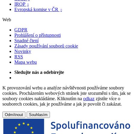
IROP

Evropská komise v ČR

Web
GDPR
Prohlášení o přístupnosti
Snadné čtení
Zásady používání souborů cookie
Novinky
RSS
Mapa webu
Sledujte nás a odebírejte
K provozování webu a analýze návštěvnosti používáme soubory
cookies. Procházením webových stránek jste srozuměni s tím, jak se
soubory cookies nakládáme. Kliknutím na
odkaz
zjistíte více o
souborech cookies, jak je používáme a jak je povolit či zakázat.
Odmítnout
Souhlasím