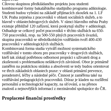
Cílovou skupinou předkládaného projektu jsou studenti
kombinované formy bakalářského studijního programu adiktologie.
Studenti budou vybráni na základě přijímacích zkoušek na 1. LF
UK Praha zejména z pracovníků v oblasti sociálních služeb, a to
hlavně v oblastechdrogových služeb. V rámci hlavního města Prahy
existuje přibližně 120 zařízení, která poskytují služby v adiktologii.
Odhaduje se celkový počet pracovníků v těchto službách na 650-
750 pracovníků, resp. na 500-550 plných pracovních úvazků,
skupina pracovníků se středoškolským vzděláním tvoří 400-430
pracovníků v adiktologických službách.
Kombinovaná forma studia vytváří možnost systematického
vzdělávání v tomto oboru pro pracovníky v drogových službách,
kteří tak získají potřebnou odbornost propráci s uživateli drog a
zkušenosti s problematikou nelátkových závislostí. Obor je primárně
zaměřen na praktickou stránku a absolventi se tedy budou orientovat
ve třech základních oblastech praxe: v oblasti primární prevence,
poradenství, léčby a následné péče. Činnost je zaměřena také na
vzdělávání pedagogických pracovníků. Důraz je kladen na rozšíření
personální a technologické kapacity, na síťování, a na přenos
znalostí a nejnovějších informací z mezinárodní spolupráce do ČR.
Proplacené finanční prostředky