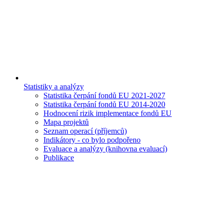
Statistiky a analýzy
Statistika čerpání fondů EU 2021-2027
Statistika čerpání fondů EU 2014-2020
Hodnocení rizik implementace fondů EU
Mapa projektů
Seznam operací (příjemců)
Indikátory - co bylo podpořeno
Evaluace a analýzy (knihovna evaluací)
Publikace