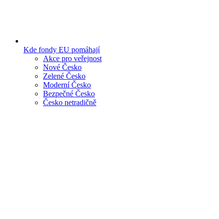
Kde fondy EU pomáhají
Akce pro veřejnost
Nové Česko
Zelené Česko
Moderní Česko
Bezpečné Česko
Česko netradičně