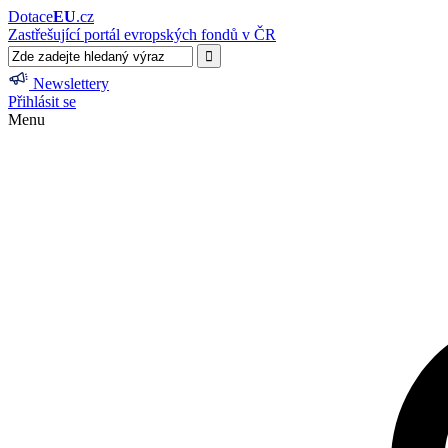
Dotace
EU
.cz
Zastřešující portál evropských fondů v ČR
Newslettery
Přihlásit se
Menu