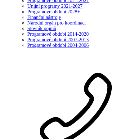
Programové období 2021-2027
Unijní programy 2021-2027
Programové období 2028+
Finanční nástroje
Národní orgán pro koordinaci
Slovník pojmů
Programové období 2014-2020
Programové období 2007-2013
Programové období 2004-2006