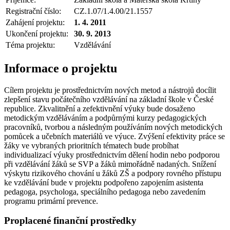
Registrační číslo:
CZ.1.07/1.4.00/21.1557
Zahájení projektu:
1. 4. 2011
Ukončení projektu:
30. 9. 2013
Téma projektu:
Vzdělávání
Informace o projektu
Cílem projektu je prostřednictvím nových metod a nástrojů docílit
zlepšení stavu počátečního vzdělávání na základní škole v České
republice. Zkvalitnění a zefektivnění výuky bude dosaženo
metodickým vzděláváním a podpůrnými kurzy pedagogických
pracovníků, tvorbou a následným používáním nových metodických
pomůcek a učebních materiálů ve výuce. Zvýšení efektivity práce se
žáky ve vybraných prioritních tématech bude probíhat
individualizací výuky prostřednictvím dělení hodin nebo podporou
při vzdělávání žáků se SVP a žáků mimořádně nadaných. Snížení
výskytu rizikového chování u žáků ZŠ a podpory rovného přístupu
ke vzdělávání bude v projektu podpořeno zapojením asistenta
pedagoga, psychologa, speciálního pedagoga nebo zavedením
programu primární prevence.
Proplacené finanční prostředky