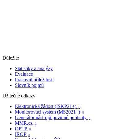
Důležité
Statistiky a analýzy
Evaluace
Pracovní příležitosti
Slovník pojmů
Užitečné odkazy
Elektronická žádost (ISKP21+)

Monitorovací systém (MS2021+)

Generátor nástrojů povinné publicity

MMR.cz

OPTP

IROP
