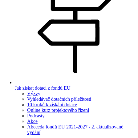
Jak získat dotaci z fondů EU
Výzvy
Vyhledávač dotačních příležitostí
10 kroků k získání dotace
Online kurz projektového řízení
Podcasty
Akce
Abeceda fondů EU 2021-2027 - 2. aktualizované
vydání