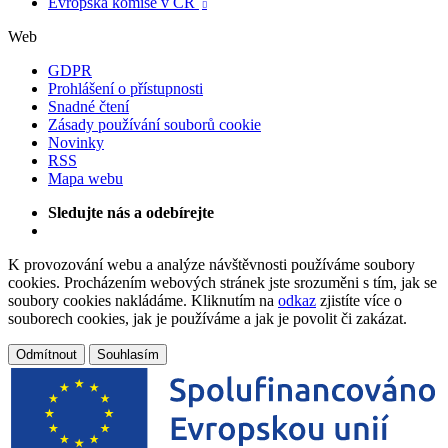
Evropská komise v ČR

Web
GDPR
Prohlášení o přístupnosti
Snadné čtení
Zásady používání souborů cookie
Novinky
RSS
Mapa webu
Sledujte nás a odebírejte
K provozování webu a analýze návštěvnosti používáme soubory
cookies. Procházením webových stránek jste srozuměni s tím, jak se
soubory cookies nakládáme. Kliknutím na
odkaz
zjistíte více o
souborech cookies, jak je používáme a jak je povolit či zakázat.
Odmítnout
Souhlasím