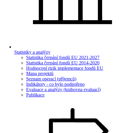
Statistiky a analýzy
Statistika čerpání fondů EU 2021-2027
Statistika čerpání fondů EU 2014-2020
Hodnocení rizik implementace fondů EU
Mapa projektů
Seznam operací (příjemců)
Indikátory - co bylo podpořeno
Evaluace a analýzy (knihovna evaluací)
Publikace