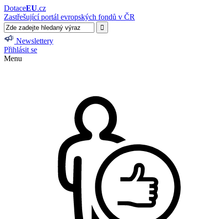
Dotace
EU
.cz
Zastřešující portál evropských fondů v ČR
Newslettery
Přihlásit se
Menu