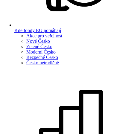
Kde fondy EU pomáhají
Akce pro veřejnost
Nové Česko
Zelené Česko
Moderní Česko
Bezpečné Česko
Česko netradičně