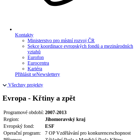
Kontakty
Ministerstvo pro místní rozvoj ČR
Sekce koordinace evropských fondů a mezinárodních
vztahů
Eurofon
Eurocentra
Kariéra
Přihlásit se
Newslettery
Všechny projekty
Evropa - Křtiny a zpět
Programové období:
2007-2013
Region:
Jihomoravský kraj
Evropský fond:
ESF
Operační program:
7 OP Vzdělávání pro konkurenceschopnost
Příjemce:
Základní škola a Mateřská škola Křtiny