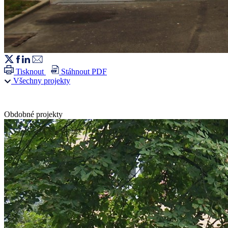
Tisknout
Stáhnout PDF
Všechny projekty
Obdobné projekty