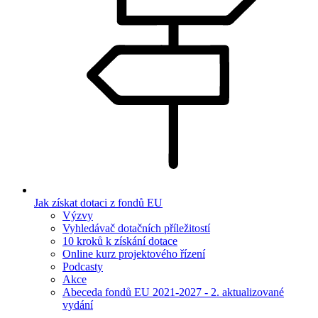
Jak získat dotaci z fondů EU
Výzvy
Vyhledávač dotačních příležitostí
10 kroků k získání dotace
Online kurz projektového řízení
Podcasty
Akce
Abeceda fondů EU 2021-2027 - 2. aktualizované
vydání