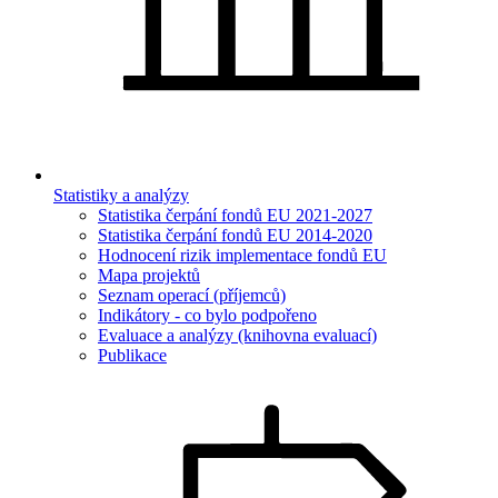
Statistiky a analýzy
Statistika čerpání fondů EU 2021-2027
Statistika čerpání fondů EU 2014-2020
Hodnocení rizik implementace fondů EU
Mapa projektů
Seznam operací (příjemců)
Indikátory - co bylo podpořeno
Evaluace a analýzy (knihovna evaluací)
Publikace