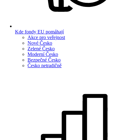
Kde fondy EU pomáhají
Akce pro veřejnost
Nové Česko
Zelené Česko
Moderní Česko
Bezpečné Česko
Česko netradičně