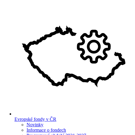
Evropské fondy v ČR
Novinky
Informace o fondech