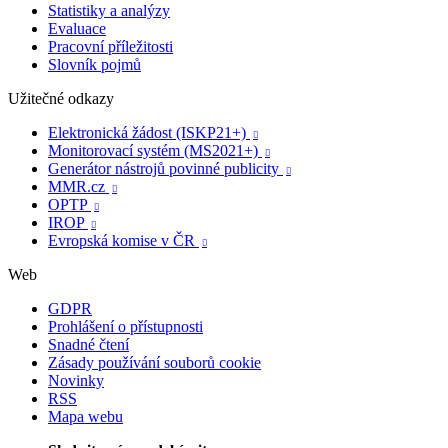
Statistiky a analýzy
Evaluace
Pracovní příležitosti
Slovník pojmů
Užitečné odkazy
Elektronická žádost (ISKP21+)

Monitorovací systém (MS2021+)

Generátor nástrojů povinné publicity

MMR.cz

OPTP

IROP

Evropská komise v ČR

Web
GDPR
Prohlášení o přístupnosti
Snadné čtení
Zásady používání souborů cookie
Novinky
RSS
Mapa webu