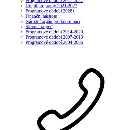
Programové období 2021-2027
Unijní programy 2021-2027
Programové období 2028+
Finanční nástroje
Národní orgán pro koordinaci
Slovník pojmů
Programové období 2014-2020
Programové období 2007-2013
Programové období 2004-2006