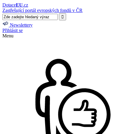
Dotace
EU
.cz
Zastřešující portál evropských fondů v ČR
Newslettery
Přihlásit se
Menu