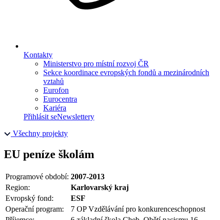
Kontakty
Ministerstvo pro místní rozvoj ČR
Sekce koordinace evropských fondů a mezinárodních
vztahů
Eurofon
Eurocentra
Kariéra
Přihlásit se
Newslettery
Všechny projekty
EU peníze školám
Programové období:
2007-2013
Region:
Karlovarský kraj
Evropský fond:
ESF
Operační program:
7 OP Vzdělávání pro konkurenceschopnost
Příjemce:
6.základní škola Cheb, Obětí nacismu 16