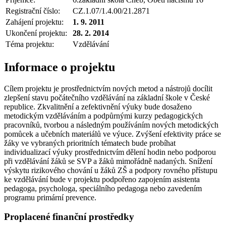
Registrační číslo:
CZ.1.07/1.4.00/21.2871
Zahájení projektu:
1. 9. 2011
Ukončení projektu:
28. 2. 2014
Téma projektu:
Vzdělávání
Informace o projektu
Cílem projektu je prostřednictvím nových metod a nástrojů docílit
zlepšení stavu počátečního vzdělávání na základní škole v České
republice. Zkvalitnění a zefektivnění výuky bude dosaženo
metodickým vzděláváním a podpůrnými kurzy pedagogických
pracovníků, tvorbou a následným používáním nových metodických
pomůcek a učebních materiálů ve výuce. Zvýšení efektivity práce se
žáky ve vybraných prioritních tématech bude probíhat
individualizací výuky prostřednictvím dělení hodin nebo podporou
při vzdělávání žáků se SVP a žáků mimořádně nadaných. Snížení
výskytu rizikového chování u žáků ZŠ a podpory rovného přístupu
ke vzdělávání bude v projektu podpořeno zapojením asistenta
pedagoga, psychologa, speciálního pedagoga nebo zavedením
programu primární prevence.
Proplacené finanční prostředky