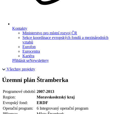
Kontakty
Ministerstvo pro místní rozvoj ČR
Sekce koordinace evropských fondů a mezinárodních
vztahů
Eurofon
Eurocentra
Kariéra
Přihlásit se
Newslettery
Všechny projekty
Územní plán Štramberka
Programové období:
2007-2013
Region:
Moravskoslezský kraj
Evropský fond:
ERDF
Operační program:
6 Integrovaný operační program
Příjemce:
Město Štramberk