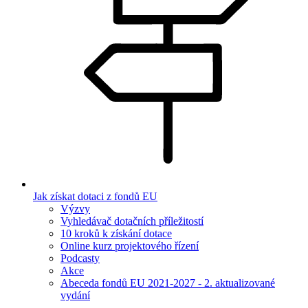
Jak získat dotaci z fondů EU
Výzvy
Vyhledávač dotačních příležitostí
10 kroků k získání dotace
Online kurz projektového řízení
Podcasty
Akce
Abeceda fondů EU 2021-2027 - 2. aktualizované
vydání