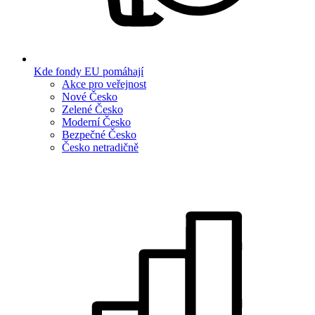
Kde fondy EU pomáhají
Akce pro veřejnost
Nové Česko
Zelené Česko
Moderní Česko
Bezpečné Česko
Česko netradičně