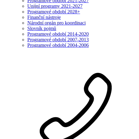
Programové období 2021-2027
Unijní programy 2021-2027
Programové období 2028+
Finanční nástroje
Národní orgán pro koordinaci
Slovník pojmů
Programové období 2014-2020
Programové období 2007-2013
Programové období 2004-2006