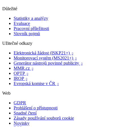
Důležité
Statistiky a analýzy
Evaluace
Pracovní příležitosti
Slovník pojmů
Užitečné odkazy
Elektronická žádost (ISKP21+)

Monitorovací systém (MS2021+)

Generátor nástrojů povinné publicity

MMR.cz

OPTP

IROP

Evropská komise v ČR

Web
GDPR
Prohlášení o přístupnosti
Snadné čtení
Zásady používání souborů cookie
Novinky