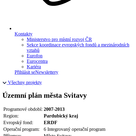
Kontakty
Ministerstvo pro místní rozvoj ČR
Sekce koordinace evropských fondů a mezinárodních
vztahů
Eurofon
Eurocentra
Kariéra
Přihlásit se
Newslettery
Všechny projekty
Územní plán města Svitavy
Programové období:
2007-2013
Region:
Pardubický kraj
Evropský fond:
ERDF
Operační program:
6 Integrovaný operační program
Příjemce:
Město Svitavy