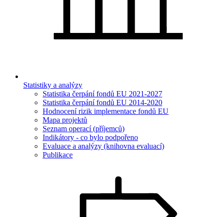
Statistiky a analýzy
Statistika čerpání fondů EU 2021-2027
Statistika čerpání fondů EU 2014-2020
Hodnocení rizik implementace fondů EU
Mapa projektů
Seznam operací (příjemců)
Indikátory - co bylo podpořeno
Evaluace a analýzy (knihovna evaluací)
Publikace