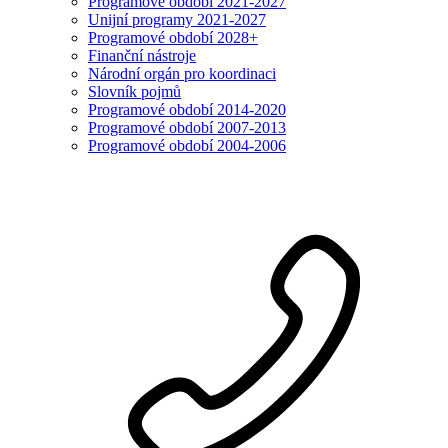
Programové období 2021-2027
Unijní programy 2021-2027
Programové období 2028+
Finanční nástroje
Národní orgán pro koordinaci
Slovník pojmů
Programové období 2014-2020
Programové období 2007-2013
Programové období 2004-2006