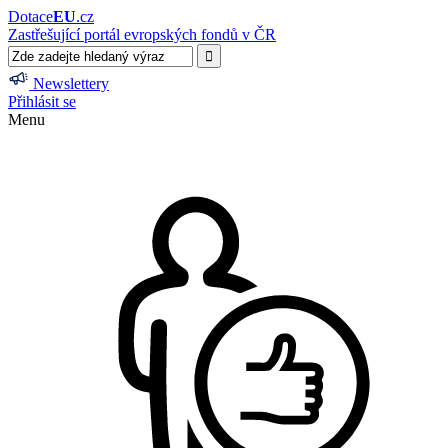
Dotace
EU
.cz
Zastřešující portál evropských fondů v ČR
Newslettery
Přihlásit se
Menu