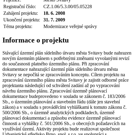
Registrační číslo:
CZ.1.06/5.3.00/05.05228
Zahájení projektu:
18. 6. 2008
Ukončení projektu:
31. 7. 2009
Téma projektu:
Modernizace veřejné správy
Informace o projektu
Stávající územní plán sídelního útvaru města Svitavy bude nahrazen
novým územním plánem s potřebnými změnami vyvolanými revizí
do současnosti platného územního plánu. Při zpracování
dokumentace nahrazující územní plán sídelního útvaru města
Svitavy se nepočítá se zpracováním konceptu. Cílem projektu na
zpracování územního plánu města Svitavy je zajistit odborné práce
projektanta následující od schválení zadání až po vypracování
návrhu územního plánu. Zpracování územně plánovací
dokumentace budeprovedeno v souladu se zákonem č. 183/2006
Sb., o územním plánování a stavebním řádu (dále jen stavební
zákon) a v souladu s prováděcími vyhláškami k tomuto zákonu č.
500/2006 Sb., o územně analytických podkladech, územně
plánovací dokumentaci a způsobu evidence územně plánovací
činnosti a vyhlášky č. 501/2006 Sb., o obecných požadavcích na
využívání území. Aktivity projektu bude realizovat společnost
Urbanistické středisko Brno, spol. s r.o. ve spolupráci s