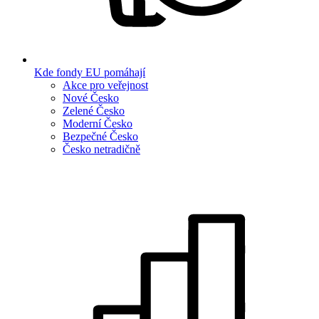
Kde fondy EU pomáhají
Akce pro veřejnost
Nové Česko
Zelené Česko
Moderní Česko
Bezpečné Česko
Česko netradičně