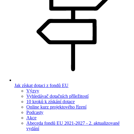
Jak získat dotaci z fondů EU
Výzvy
Vyhledávač dotačních příležitostí
10 kroků k získání dotace
Online kurz projektového řízení
Podcasty
Akce
Abeceda fondů EU 2021-2027 - 2. aktualizované
vydání