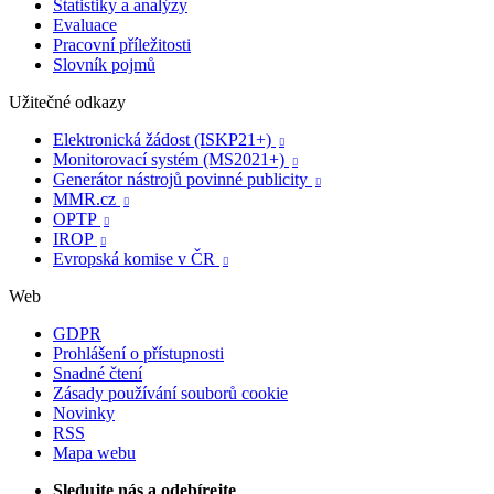
Statistiky a analýzy
Evaluace
Pracovní příležitosti
Slovník pojmů
Užitečné odkazy
Elektronická žádost (ISKP21+)

Monitorovací systém (MS2021+)

Generátor nástrojů povinné publicity

MMR.cz

OPTP

IROP

Evropská komise v ČR

Web
GDPR
Prohlášení o přístupnosti
Snadné čtení
Zásady používání souborů cookie
Novinky
RSS
Mapa webu
Sledujte nás a odebírejte