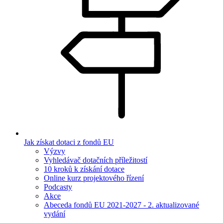
Jak získat dotaci z fondů EU
Výzvy
Vyhledávač dotačních příležitostí
10 kroků k získání dotace
Online kurz projektového řízení
Podcasty
Akce
Abeceda fondů EU 2021-2027 - 2. aktualizované
vydání