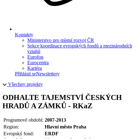
Kontakty
Ministerstvo pro místní rozvoj ČR
Sekce koordinace evropských fondů a mezinárodních
vztahů
Eurofon
Eurocentra
Kariéra
Přihlásit se
Newslettery
Všechny projekty
ODHALTE TAJEMSTVÍ ČESKÝCH
HRADŮ A ZÁMKŮ - RKaZ
Programové období:
2007-2013
Region:
Hlavní město Praha
Evropský fond:
ERDF