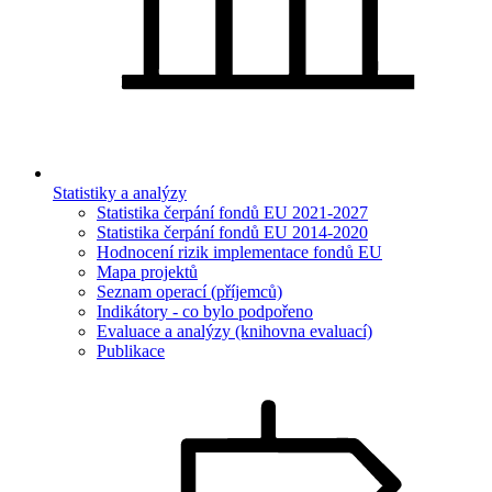
Statistiky a analýzy
Statistika čerpání fondů EU 2021-2027
Statistika čerpání fondů EU 2014-2020
Hodnocení rizik implementace fondů EU
Mapa projektů
Seznam operací (příjemců)
Indikátory - co bylo podpořeno
Evaluace a analýzy (knihovna evaluací)
Publikace