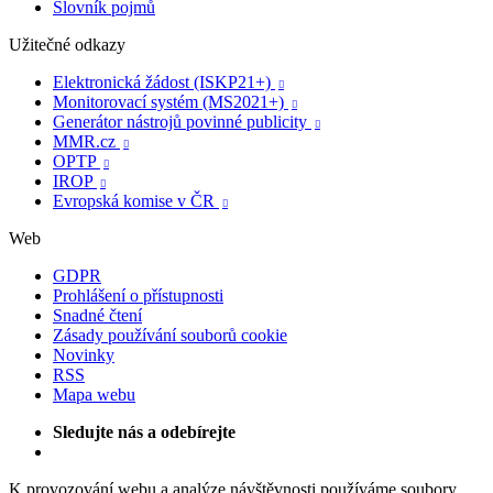
Slovník pojmů
Užitečné odkazy
Elektronická žádost (ISKP21+)

Monitorovací systém (MS2021+)

Generátor nástrojů povinné publicity

MMR.cz

OPTP

IROP

Evropská komise v ČR

Web
GDPR
Prohlášení o přístupnosti
Snadné čtení
Zásady používání souborů cookie
Novinky
RSS
Mapa webu
Sledujte nás a odebírejte
K provozování webu a analýze návštěvnosti používáme soubory