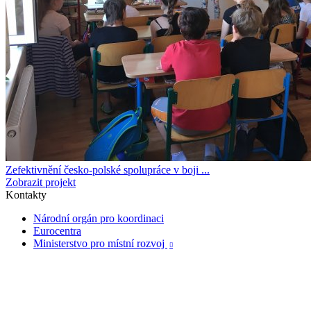
Zefektivnění česko-polské spolupráce v boji ...
Zobrazit projekt
Kontakty
Národní orgán pro koordinaci
Eurocentra
Ministerstvo pro místní rozvoj
