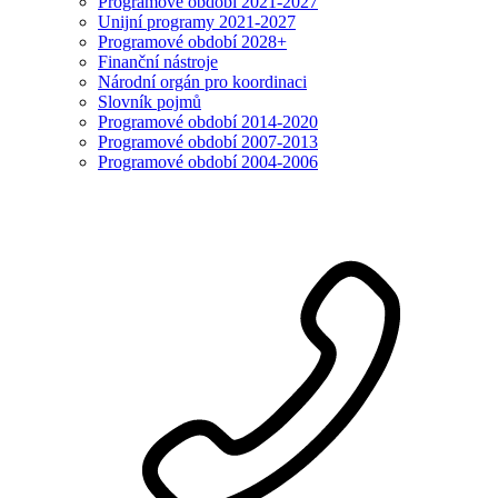
Programové období 2021-2027
Unijní programy 2021-2027
Programové období 2028+
Finanční nástroje
Národní orgán pro koordinaci
Slovník pojmů
Programové období 2014-2020
Programové období 2007-2013
Programové období 2004-2006