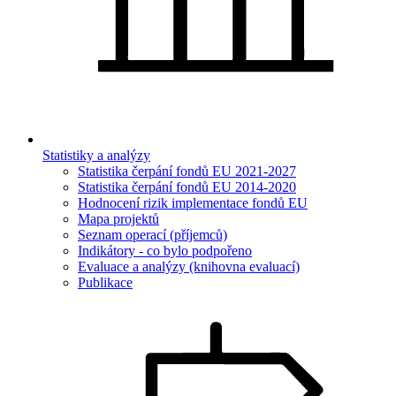
Statistiky a analýzy
Statistika čerpání fondů EU 2021-2027
Statistika čerpání fondů EU 2014-2020
Hodnocení rizik implementace fondů EU
Mapa projektů
Seznam operací (příjemců)
Indikátory - co bylo podpořeno
Evaluace a analýzy (knihovna evaluací)
Publikace