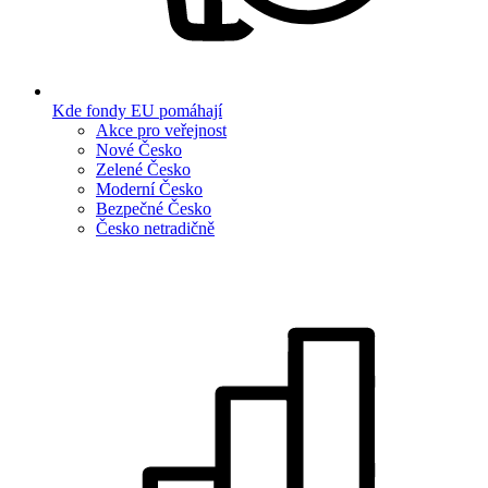
Kde fondy EU pomáhají
Akce pro veřejnost
Nové Česko
Zelené Česko
Moderní Česko
Bezpečné Česko
Česko netradičně