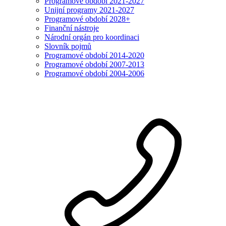
Programové období 2021-2027
Unijní programy 2021-2027
Programové období 2028+
Finanční nástroje
Národní orgán pro koordinaci
Slovník pojmů
Programové období 2014-2020
Programové období 2007-2013
Programové období 2004-2006