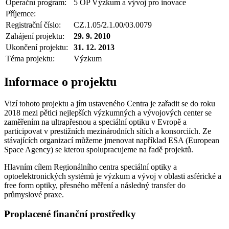
Operační program:
5 OP Výzkum a vývoj pro inovace
Příjemce:
Registrační číslo:
CZ.1.05/2.1.00/03.0079
Zahájení projektu:
29. 9. 2010
Ukončení projektu:
31. 12. 2013
Téma projektu:
Výzkum
Informace o projektu
Vizí tohoto projektu a jím ustaveného Centra je zařadit se do roku
2018 mezi pětici nejlepších výzkumných a vývojových center se
zaměřením na ultrapřesnou a speciální optiku v Evropě a
participovat v prestižních mezinárodních sítích a konsorciích. Ze
stávajících organizací můžeme jmenovat například ESA (European
Space Agency) se kterou spolupracujeme na řadě projektů.
Hlavním cílem Regionálního centra speciální optiky a
optoelektronických systémů je výzkum a vývoj v oblasti asférické a
free form optiky, přesného měření a následný transfer do
průmyslové praxe.
Proplacené finanční prostředky