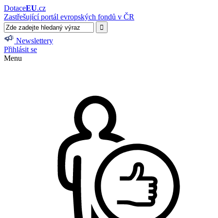
Dotace
EU
.cz
Zastřešující portál evropských fondů v ČR
Newslettery
Přihlásit se
Menu