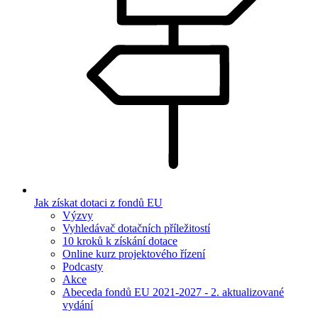
Jak získat dotaci z fondů EU
Výzvy
Vyhledávač dotačních příležitostí
10 kroků k získání dotace
Online kurz projektového řízení
Podcasty
Akce
Abeceda fondů EU 2021-2027 - 2. aktualizované
vydání