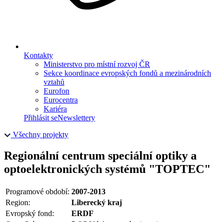
Kontakty
Ministerstvo pro místní rozvoj ČR
Sekce koordinace evropských fondů a mezinárodních
vztahů
Eurofon
Eurocentra
Kariéra
Přihlásit se
Newslettery
Všechny projekty
Regionální centrum speciální optiky a
optoelektronických systémů "TOPTEC"
Programové období:
2007-2013
Region:
Liberecký kraj
Evropský fond:
ERDF