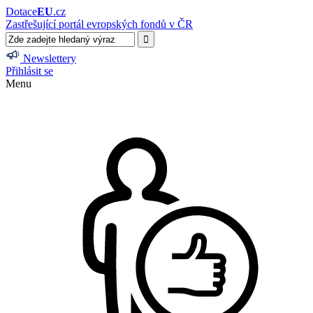
Dotace
EU
.cz
Zastřešující portál evropských fondů v ČR
Newslettery
Přihlásit se
Menu