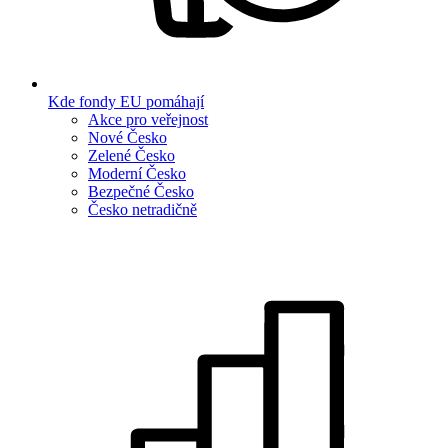
Kde fondy EU pomáhají
Akce pro veřejnost
Nové Česko
Zelené Česko
Moderní Česko
Bezpečné Česko
Česko netradičně