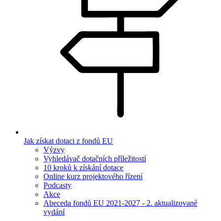
Jak získat dotaci z fondů EU
Výzvy
Vyhledávač dotačních příležitostí
10 kroků k získání dotace
Online kurz projektového řízení
Podcasty
Akce
Abeceda fondů EU 2021-2027 - 2. aktualizované
vydání