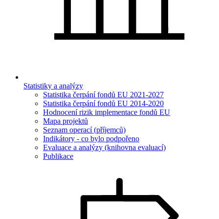
Statistiky a analýzy
Statistika čerpání fondů EU 2021-2027
Statistika čerpání fondů EU 2014-2020
Hodnocení rizik implementace fondů EU
Mapa projektů
Seznam operací (příjemců)
Indikátory - co bylo podpořeno
Evaluace a analýzy (knihovna evaluací)
Publikace