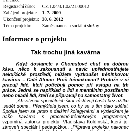
Registrační číslo:
CZ.1.04/3.1.02/21.00012
Zahájení projektu:
1. 7. 2009
Ukončení projektu:
30. 6. 2012
Téma projektu:
Zaměstnanost a sociální služby
Informace o projektu
Tak trochu jiná kavárna
Když dostanete v Chomutově chuť na dobrou
kávu, něco k zakousnutí a navíc upřednostňujete
nekuřácké prostředí, můžete vyzkoušet tréninkovou
kavárnu – Café Atrium. Proč tréninkovou? Protože v ní
pracují lidé, kteří potřebují pomoc při vstupu na trh
práce. Jedná se například o lidi s mentálním postižením
nebo mladé lidi, kteří se připravují na samostatný život.
„Absolventi speciálních škol zůstávají často bez užitku
‚
sedět doma
‘
. Přemýšlela jsem, co by se s tím dalo udělat.
Spojila jsem se proto s dalšími kolegyněmi a výsledkem je
naše kavárna s pracovně-tréninkovým programem,“
vzpomíná autorka projektu, Vladislava Koldinská, která je
zároveň speciální pedagožkou.
„Příprava projektu nakonec