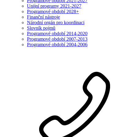
Programové období 2021-2027
Unijní programy 2021-2027
Programové období 2028+
Finanční nástroje
Národní orgán pro koordinaci
Slovník pojmů
Programové období 2014-2020
Programové období 2007-2013
Programové období 2004-2006