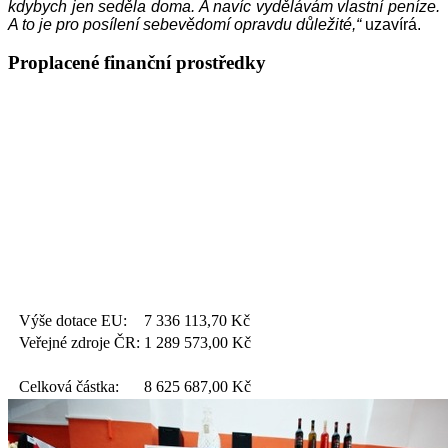
kdybych jen seděla doma. A navíc vydělávám vlastní peníze.
A to je pro posílení sebevědomí opravdu důležité,“
uzavírá.
Proplacené finanční prostředky
Výše dotace EU:
7 336 113,70
Kč
Veřejné zdroje ČR:
1 289 573,00
Kč
Celková částka:
8 625 687,00
Kč