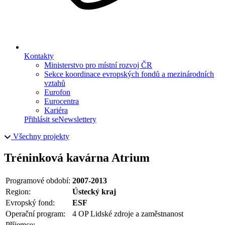
Kontakty
Ministerstvo pro místní rozvoj ČR
Sekce koordinace evropských fondů a mezinárodních
vztahů
Eurofon
Eurocentra
Kariéra
Přihlásit se
Newslettery
Všechny projekty
Tréninková kavárna Atrium
Programové období:
2007-2013
Region:
Ústecký kraj
Evropský fond:
ESF
Operační program:
4 OP Lidské zdroje a zaměstnanost
Příjemce: