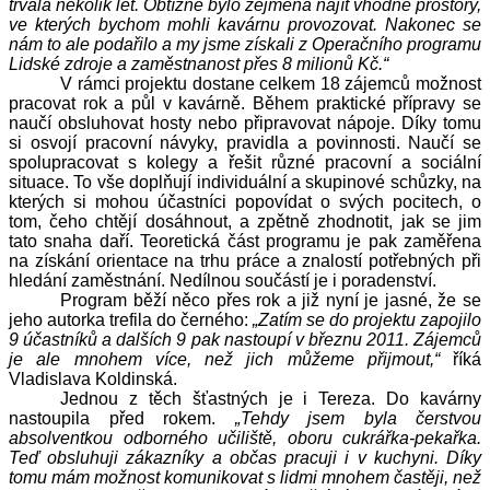
trvala několik let. Obtížné bylo zejména najít vhodné prostory,
ve kterých bychom mohli kavárnu provozovat. Nakonec se
nám to ale podařilo a my jsme získali z Operačního programu
Lidské zdroje a zaměstnanost přes 8 milionů Kč.“
V rámci projektu dostane celkem 18 zájemců možnost
pracovat rok a půl v kavárně.
Během praktické přípravy se
naučí obsluhovat hosty nebo připravovat nápoje. Díky tomu
si osvojí pracovní návyky, pravidla a povinnosti. Naučí se
spolupracovat s kolegy a řešit různé pracovní a sociální
situace. To vše doplňují individuální a skupinové schůzky, na
kterých si mohou účastníci popovídat o svých pocitech, o
tom, čeho chtějí dosáhnout, a zpětně zhodnotit, jak se jim
tato snaha daří. Teoretická část programu je pak zaměřena
na získání orientace na trhu práce a znalostí potřebných při
hledání zaměstnání. Nedílnou součástí je i poradenství.
Program běží něco přes rok a již nyní je jasné, že se
jeho autorka trefila do černého:
„Zatím se do projektu zapojilo
9 účastníků a dalších 9 pak nastoupí v březnu 2011. Zájemců
je ale mnohem více, než jich můžeme přijmout,“
říká
Vladislava Koldinská.
Jednou z těch šťastných je i Tereza. Do kavárny
nastoupila před rokem.
„Tehdy jsem byla čerstvou
absolventkou odborného učiliště, oboru cukrářka-pekařka.
Teď obsluhuji zákazníky a občas pracuji i v kuchyni. Díky
tomu mám možnost komunikovat s lidmi mnohem častěji, než