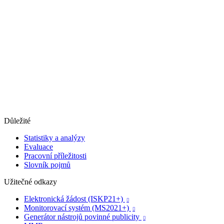
Důležité
Statistiky a analýzy
Evaluace
Pracovní příležitosti
Slovník pojmů
Užitečné odkazy
Elektronická žádost (ISKP21+)

Monitorovací systém (MS2021+)

Generátor nástrojů povinné publicity
