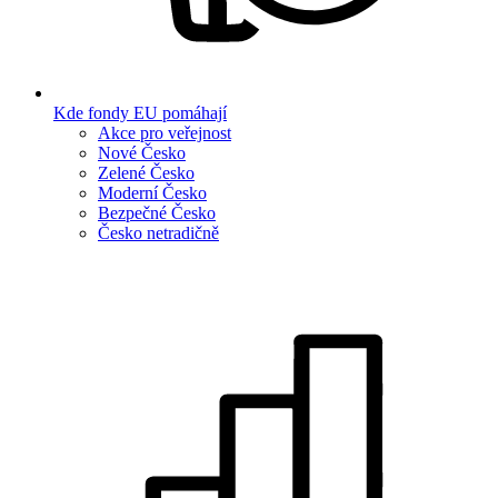
Kde fondy EU pomáhají
Akce pro veřejnost
Nové Česko
Zelené Česko
Moderní Česko
Bezpečné Česko
Česko netradičně