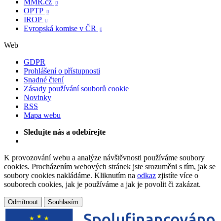
MMR.cz

OPTP

IROP

Evropská komise v ČR

Web
GDPR
Prohlášení o přístupnosti
Snadné čtení
Zásady používání souborů cookie
Novinky
RSS
Mapa webu
Sledujte nás a odebírejte
K provozování webu a analýze návštěvnosti používáme soubory
cookies. Procházením webových stránek jste srozuměni s tím, jak se
soubory cookies nakládáme. Kliknutím na
odkaz
zjistíte více o
souborech cookies, jak je používáme a jak je povolit či zakázat.
Odmítnout
Souhlasím