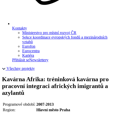
Kontakty
Ministerstvo pro místní rozvoj ČR
Sekce koordinace evropských fondů a mezinárodních
vztahů
Eurofon
Eurocentra
Kariéra
Přihlásit se
Newslettery
Všechny projekty
Kavárna Afrika: tréninková kavárna pro
pracovní integraci afrických imigrantů a
azylantů
Programové období:
2007-2013
Region:
Hlavní město Praha