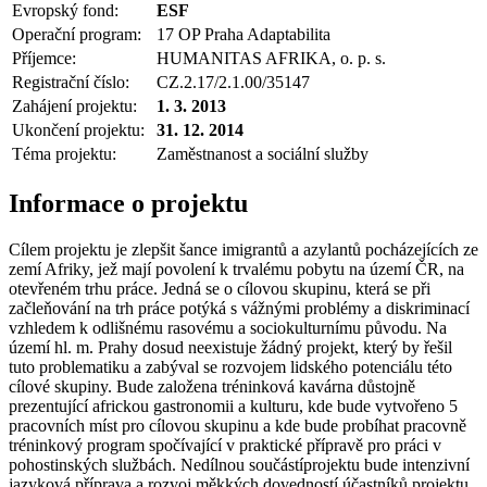
Evropský fond:
ESF
Operační program:
17 OP Praha Adaptabilita
Příjemce:
HUMANITAS AFRIKA, o. p. s.
Registrační číslo:
CZ.2.17/2.1.00/35147
Zahájení projektu:
1. 3. 2013
Ukončení projektu:
31. 12. 2014
Téma projektu:
Zaměstnanost a sociální služby
Informace o projektu
Cílem projektu je zlepšit šance imigrantů a azylantů pocházejících ze
zemí Afriky, jež mají povolení k trvalému pobytu na území ČR, na
otevřeném trhu práce. Jedná se o cílovou skupinu, která se při
začleňování na trh práce potýká s vážnými problémy a diskriminací
vzhledem k odlišnému rasovému a sociokulturnímu původu. Na
území hl. m. Prahy dosud neexistuje žádný projekt, který by řešil
tuto problematiku a zabýval se rozvojem lidského potenciálu této
cílové skupiny. Bude založena tréninková kavárna důstojně
prezentující africkou gastronomii a kulturu, kde bude vytvořeno 5
pracovních míst pro cílovou skupinu a kde bude probíhat pracovně
tréninkový program spočívající v praktické přípravě pro práci v
pohostinských službách. Nedílnou součástíprojektu bude intenzivní
jazyková příprava a rozvoj měkkých dovedností účastníků projektu.