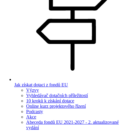
Jak získat dotaci z fondů EU
Výzvy
Vyhledávač dotačních příležitostí
10 kroků k získání dotace
Online kurz projektového řízení
Podcasty
Akce
Abeceda fondů EU 2021-2027 - 2. aktualizované
vydání