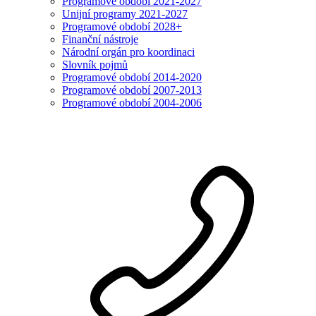
Programové období 2021-2027
Unijní programy 2021-2027
Programové období 2028+
Finanční nástroje
Národní orgán pro koordinaci
Slovník pojmů
Programové období 2014-2020
Programové období 2007-2013
Programové období 2004-2006