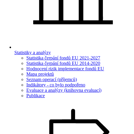
Statistiky a analýzy
Statistika čerpání fondů EU 2021-2027
Statistika čerpání fondů EU 2014-2020
Hodnocení rizik implementace fondů EU
Mapa projektů
Seznam operací (příjemců)
Indikátory - co bylo podpořeno
Evaluace a analýzy (knihovna evaluací)
Publikace