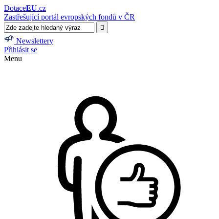
Dotace
EU
.cz
Zastřešující portál evropských fondů v ČR
Newslettery
Přihlásit se
Menu