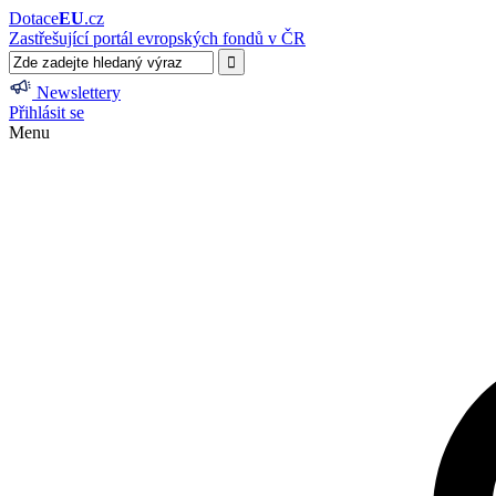
Dotace
EU
.cz
Zastřešující portál evropských fondů v ČR
Newslettery
Přihlásit se
Menu