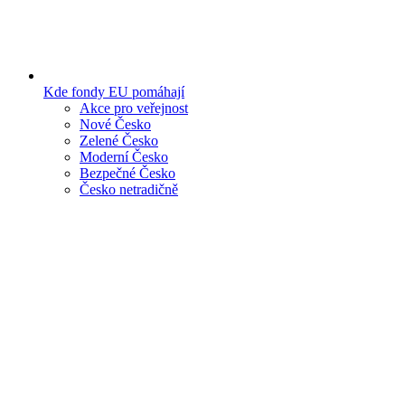
Kde fondy EU pomáhají
Akce pro veřejnost
Nové Česko
Zelené Česko
Moderní Česko
Bezpečné Česko
Česko netradičně