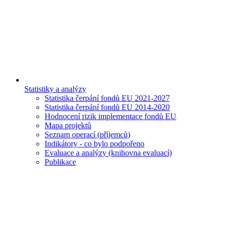
Statistiky a analýzy
Statistika čerpání fondů EU 2021-2027
Statistika čerpání fondů EU 2014-2020
Hodnocení rizik implementace fondů EU
Mapa projektů
Seznam operací (příjemců)
Indikátory - co bylo podpořeno
Evaluace a analýzy (knihovna evaluací)
Publikace