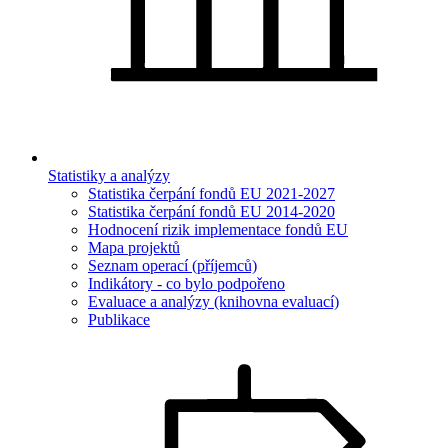
Statistiky a analýzy
Statistika čerpání fondů EU 2021-2027
Statistika čerpání fondů EU 2014-2020
Hodnocení rizik implementace fondů EU
Mapa projektů
Seznam operací (příjemců)
Indikátory - co bylo podpořeno
Evaluace a analýzy (knihovna evaluací)
Publikace