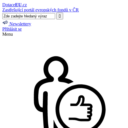
Dotace
EU
.cz
Zastřešující portál evropských fondů v ČR
Newslettery
Přihlásit se
Menu