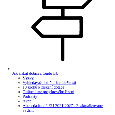
Jak získat dotaci z fondů EU
Výzvy
Vyhledávač dotačních příležitostí
10 kroků k získání dotace
Online kurz projektového řízení
Podcasty
Akce
Abeceda fondů EU 2021-2027 - 2. aktualizované
vydání