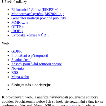
Užitečné odkazy
Elektronická žádost (ISKP21+)

Monitorovací systém (MS2021+)

Generátor nástrojů povinné publicity

MMR.cz

OPTP

IROP

Evropská komise v ČR

Web
GDPR
Prohlášení o přístupnosti
Snadné čtení
Zásady používání souborů cookie
Novinky
RSS
Mapa webu
Sledujte nás a odebírejte
K provozování webu a analýze návštěvnosti používáme soubory
cookies. Procházením webových stránek jste srozuměni s tím, jak se
soubory cookies nakládáme. Kliknutím na
odkaz
zjistíte více o