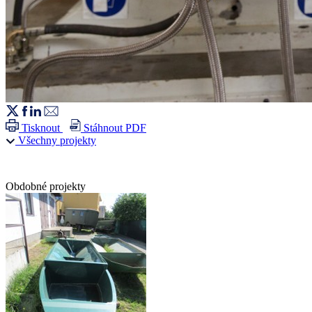
Tisknout
Stáhnout PDF
Všechny projekty
Obdobné projekty