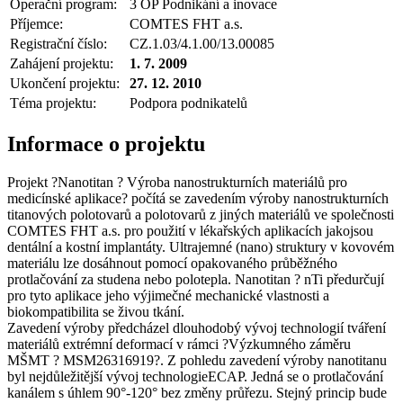
Operační program:
3 OP Podnikání a inovace
Příjemce:
COMTES FHT a.s.
Registrační číslo:
CZ.1.03/4.1.00/13.00085
Zahájení projektu:
1. 7. 2009
Ukončení projektu:
27. 12. 2010
Téma projektu:
Podpora podnikatelů
Informace o projektu
Projekt ?Nanotitan ? Výroba nanostrukturních materiálů pro
medicínské aplikace? počítá se zavedením výroby nanostrukturních
titanových polotovarů a polotovarů z jiných materiálů ve společnosti
COMTES FHT a.s. pro použití v lékařských aplikacích jakojsou
dentální a kostní implantáty. Ultrajemné (nano) struktury v kovovém
materiálu lze dosáhnout pomocí opakovaného průběžného
protlačování za studena nebo polotepla. Nanotitan ? nTi předurčují
pro tyto aplikace jeho výjimečné mechanické vlastnosti a
biokompatibilita se živou tkání.
Zavedení výroby předcházel dlouhodobý vývoj technologií tváření
materiálů extrémní deformací v rámci ?Výzkumného záměru
MŠMT ? MSM26316919?. Z pohledu zavedení výroby nanotitanu
byl nejdůležitější vývoj technologieECAP. Jedná se o protlačování
kanálem s úhlem 90°-120° bez změny průřezu. Stejný princip bude