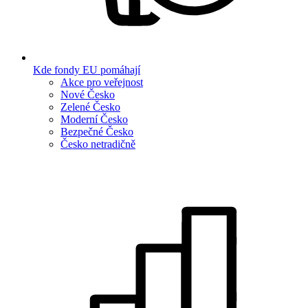
Kde fondy EU pomáhají
Akce pro veřejnost
Nové Česko
Zelené Česko
Moderní Česko
Bezpečné Česko
Česko netradičně