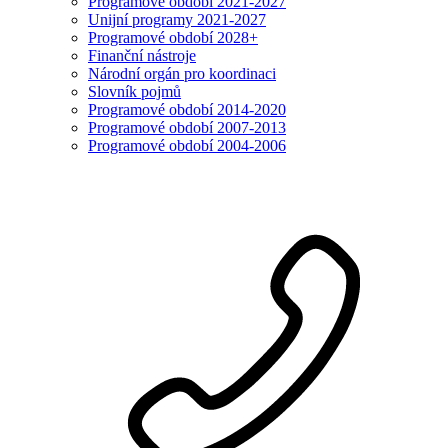
Programové období 2021-2027
Unijní programy 2021-2027
Programové období 2028+
Finanční nástroje
Národní orgán pro koordinaci
Slovník pojmů
Programové období 2014-2020
Programové období 2007-2013
Programové období 2004-2006