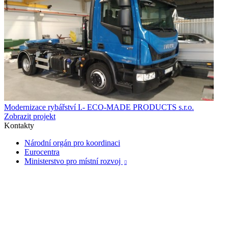
Modernizace rybářství I.- ECO-MADE PRODUCTS s.r.o.
Zobrazit projekt
Kontakty
Národní orgán pro koordinaci
Eurocentra
Ministerstvo pro místní rozvoj
