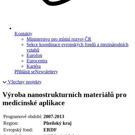
Kontakty
Ministerstvo pro místní rozvoj ČR
Sekce koordinace evropských fondů a mezinárodních
vztahů
Eurofon
Eurocentra
Kariéra
Přihlásit se
Newslettery
Všechny projekty
Výroba nanostrukturních materiálů pro
medicínské aplikace
Programové období:
2007-2013
Region:
Plzeňský kraj
Evropský fond:
ERDF