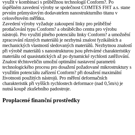
využit v kombinaci s průběžnou technologií Conform?. Po
úspěšném zavedení výroby se společnost COMTES FHT a.s. stane
prvním průmyslovým dodavatelem nanostrukturního titanu v
celosvětovém měřítku.
Zavedení výroby vyžaduje zakoupení linky pro průběžné
protlačování typu Conform? a obráběcího centra pro výrobu
nástrojů. Pro využití plného potenciálu linky Conform? a umožnění
zpracování různých materiálů je nezbytná znalost fyzikálních a
mechanických vlastností sledovaných materiálů. Nezbytnou znalostí
při výrobě materiálů s nanostrukturou jsou přetvárné charakteristiky
materiálu od quasistatických až po dynamické rychlosti zatěžování.
Znalost těchtoveličin umožní optimální nastavení parametrů
technologického procesu pro dosažení požadované mikrostruktury s
využitím potenciálu zařízení Conform? při dosažení maximální
životnosti použitých nástrojů. Pro měření deformačních
charakteristik při vyšších rychlostech deformace (nad 0,5m/s) je
nutná koupě zkušebního padostroje.
Proplacené finanční prostředky