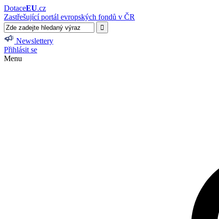
Dotace
EU
.cz
Zastřešující portál evropských fondů v ČR
Newslettery
Přihlásit se
Menu