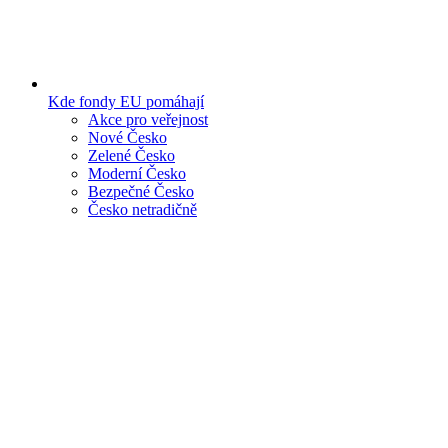
Kde fondy EU pomáhají
Akce pro veřejnost
Nové Česko
Zelené Česko
Moderní Česko
Bezpečné Česko
Česko netradičně