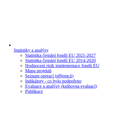
Statistiky a analýzy
Statistika čerpání fondů EU 2021-2027
Statistika čerpání fondů EU 2014-2020
Hodnocení rizik implementace fondů EU
Mapa projektů
Seznam operací (příjemců)
Indikátory - co bylo podpořeno
Evaluace a analýzy (knihovna evaluací)
Publikace