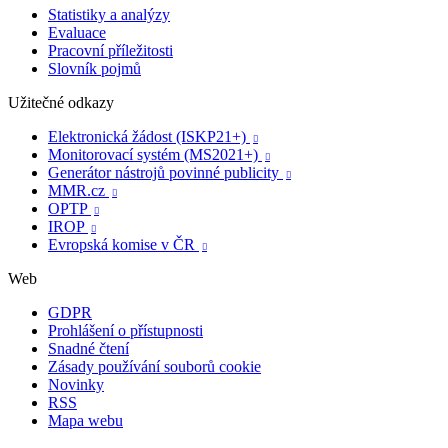
Statistiky a analýzy
Evaluace
Pracovní příležitosti
Slovník pojmů
Užitečné odkazy
Elektronická žádost (ISKP21+)

Monitorovací systém (MS2021+)

Generátor nástrojů povinné publicity

MMR.cz

OPTP

IROP

Evropská komise v ČR

Web
GDPR
Prohlášení o přístupnosti
Snadné čtení
Zásady používání souborů cookie
Novinky
RSS
Mapa webu