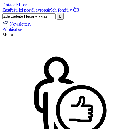
Dotace
EU
.cz
Zastřešující portál evropských fondů v ČR
Newslettery
Přihlásit se
Menu