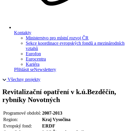
Kontakty
Ministerstvo pro místní rozvoj ČR
Sekce koordinace evropských fondů a mezinárodních
vztahů
Eurofon
Eurocentra
Kariéra
Přihlásit se
Newslettery
Všechny projekty
Revitalizační opatření v k.ú.Bezděčín,
rybníky Novotných
Programové období:
2007-2013
Region:
Kraj Vysočina
Evropský fond:
ERDF