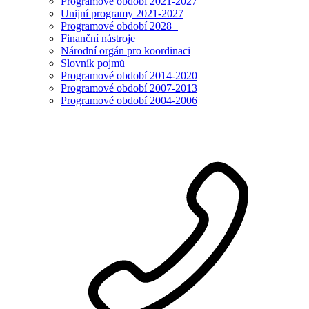
Programové období 2021-2027
Unijní programy 2021-2027
Programové období 2028+
Finanční nástroje
Národní orgán pro koordinaci
Slovník pojmů
Programové období 2014-2020
Programové období 2007-2013
Programové období 2004-2006