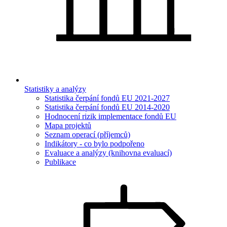
Statistiky a analýzy
Statistika čerpání fondů EU 2021-2027
Statistika čerpání fondů EU 2014-2020
Hodnocení rizik implementace fondů EU
Mapa projektů
Seznam operací (příjemců)
Indikátory - co bylo podpořeno
Evaluace a analýzy (knihovna evaluací)
Publikace