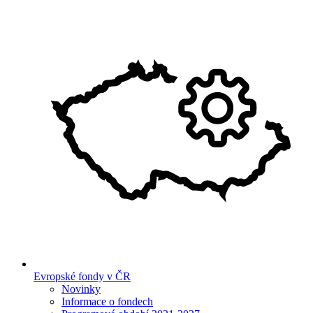
Evropské fondy v ČR
Novinky
Informace o fondech