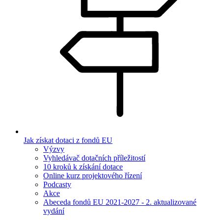
Jak získat dotaci z fondů EU
Výzvy
Vyhledávač dotačních příležitostí
10 kroků k získání dotace
Online kurz projektového řízení
Podcasty
Akce
Abeceda fondů EU 2021-2027 - 2. aktualizované
vydání