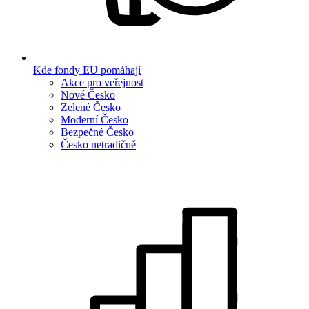
Kde fondy EU pomáhají
Akce pro veřejnost
Nové Česko
Zelené Česko
Moderní Česko
Bezpečné Česko
Česko netradičně