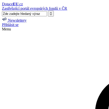
Dotace
EU
.cz
Zastřešující portál evropských fondů v ČR
Newslettery
Přihlásit se
Menu