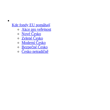
Kde fondy EU pomáhají
Akce pro veřejnost
Nové Česko
Zelené Česko
Moderní Česko
Bezpečné Česko
Česko netradičně