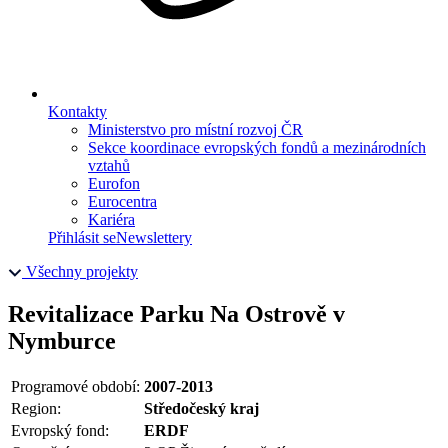
Kontakty
Ministerstvo pro místní rozvoj ČR
Sekce koordinace evropských fondů a mezinárodních
vztahů
Eurofon
Eurocentra
Kariéra
Přihlásit se
Newslettery
Všechny projekty
Revitalizace Parku Na Ostrově v
Nymburce
Programové období:
2007-2013
Region:
Středočeský kraj
Evropský fond:
ERDF