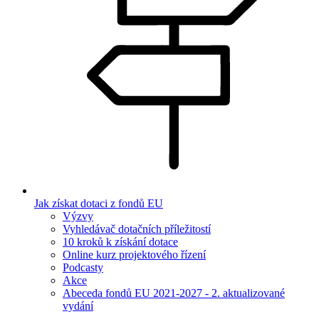
Jak získat dotaci z fondů EU
Výzvy
Vyhledávač dotačních příležitostí
10 kroků k získání dotace
Online kurz projektového řízení
Podcasty
Akce
Abeceda fondů EU 2021-2027 - 2. aktualizované
vydání