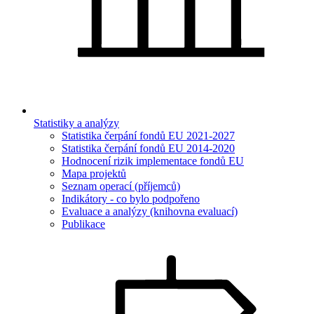
Statistiky a analýzy
Statistika čerpání fondů EU 2021-2027
Statistika čerpání fondů EU 2014-2020
Hodnocení rizik implementace fondů EU
Mapa projektů
Seznam operací (příjemců)
Indikátory - co bylo podpořeno
Evaluace a analýzy (knihovna evaluací)
Publikace