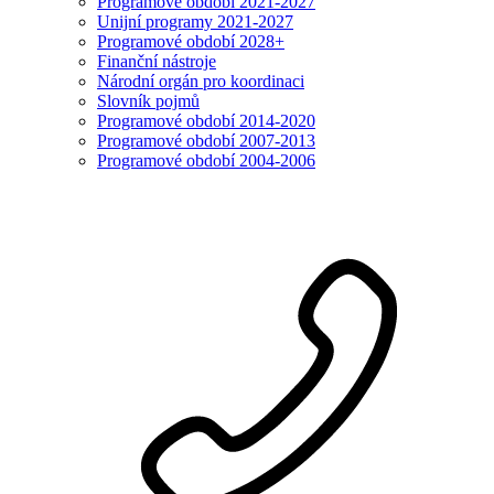
Programové období 2021-2027
Unijní programy 2021-2027
Programové období 2028+
Finanční nástroje
Národní orgán pro koordinaci
Slovník pojmů
Programové období 2014-2020
Programové období 2007-2013
Programové období 2004-2006