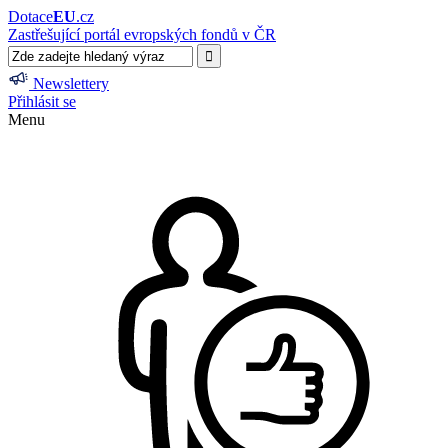
Dotace
EU
.cz
Zastřešující portál evropských fondů v ČR
Newslettery
Přihlásit se
Menu