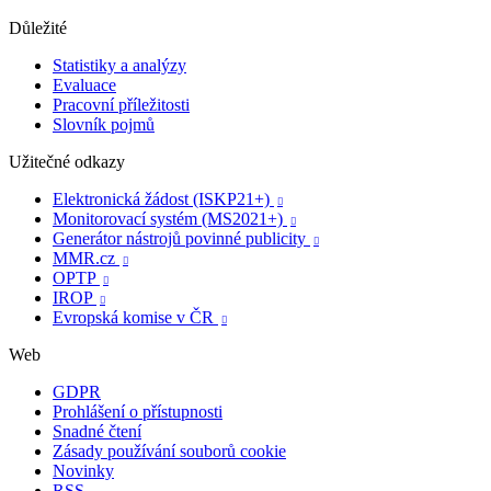
Důležité
Statistiky a analýzy
Evaluace
Pracovní příležitosti
Slovník pojmů
Užitečné odkazy
Elektronická žádost (ISKP21+)

Monitorovací systém (MS2021+)

Generátor nástrojů povinné publicity

MMR.cz

OPTP

IROP

Evropská komise v ČR

Web
GDPR
Prohlášení o přístupnosti
Snadné čtení
Zásady používání souborů cookie
Novinky
RSS