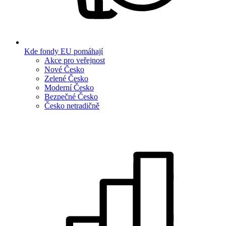
Kde fondy EU pomáhají
Akce pro veřejnost
Nové Česko
Zelené Česko
Moderní Česko
Bezpečné Česko
Česko netradičně