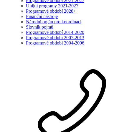
Programové období 2021-2027
Unijní programy 2021-2027
Programové období 2028+
Finanční nástroje
Národní orgán pro koordinaci
Slovník pojmů
Programové období 2014-2020
Programové období 2007-2013
Programové období 2004-2006