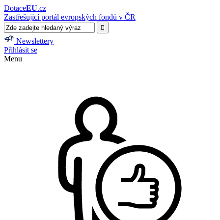
Dotace
EU
.cz
Zastřešující portál evropských fondů v ČR
Newslettery
Přihlásit se
Menu