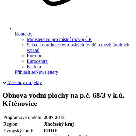
Kontakty
Ministerstvo pro místní rozvoj ČR
Sekce koordinace evropských fondů a mezinárodních
vztahů
Eurofon
Eurocentra
Kariéra
Přihlásit se
Newslettery
Všechny projekty
Obnova vodní plochy na p.č. 68/3 v k.ú.
Křtěnovice
Programové období:
2007-2013
Region:
Jihočeský kraj
Evropský fond:
ERDF