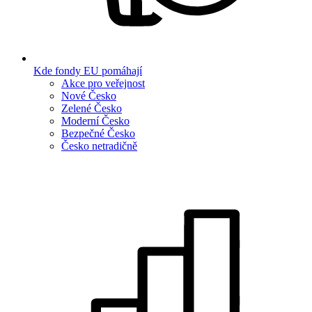
Kde fondy EU pomáhají
Akce pro veřejnost
Nové Česko
Zelené Česko
Moderní Česko
Bezpečné Česko
Česko netradičně