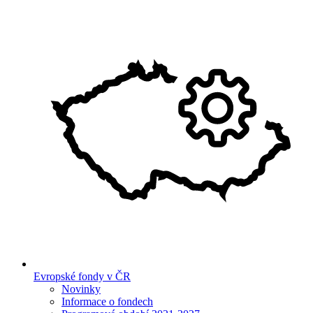
Evropské fondy v ČR
Novinky
Informace o fondech