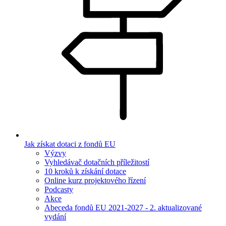
Jak získat dotaci z fondů EU
Výzvy
Vyhledávač dotačních příležitostí
10 kroků k získání dotace
Online kurz projektového řízení
Podcasty
Akce
Abeceda fondů EU 2021-2027 - 2. aktualizované
vydání