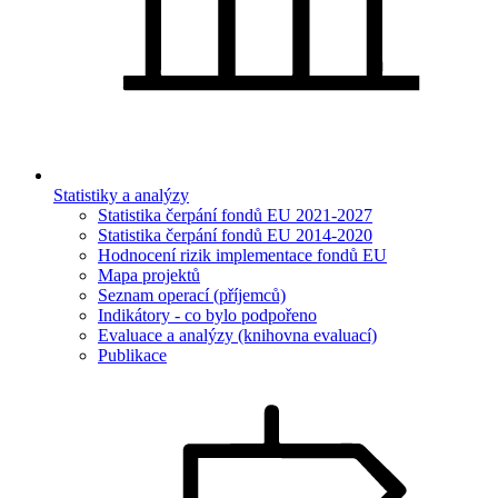
Statistiky a analýzy
Statistika čerpání fondů EU 2021-2027
Statistika čerpání fondů EU 2014-2020
Hodnocení rizik implementace fondů EU
Mapa projektů
Seznam operací (příjemců)
Indikátory - co bylo podpořeno
Evaluace a analýzy (knihovna evaluací)
Publikace