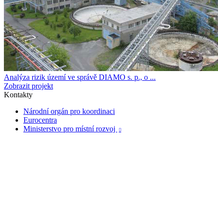
Analýza rizik území ve správě DIAMO s. p., o ...
Zobrazit projekt
Kontakty
Národní orgán pro koordinaci
Eurocentra
Ministerstvo pro místní rozvoj
