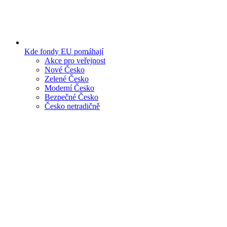
Kde fondy EU pomáhají
Akce pro veřejnost
Nové Česko
Zelené Česko
Moderní Česko
Bezpečné Česko
Česko netradičně