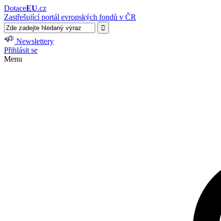
Dotace
EU
.cz
Zastřešující portál evropských fondů v ČR
Newslettery
Přihlásit se
Menu