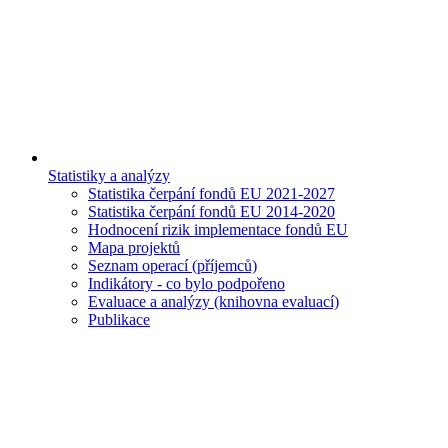
Statistiky a analýzy
Statistika čerpání fondů EU 2021-2027
Statistika čerpání fondů EU 2014-2020
Hodnocení rizik implementace fondů EU
Mapa projektů
Seznam operací (příjemců)
Indikátory - co bylo podpořeno
Evaluace a analýzy (knihovna evaluací)
Publikace