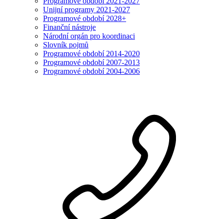
Programové období 2021-2027
Unijní programy 2021-2027
Programové období 2028+
Finanční nástroje
Národní orgán pro koordinaci
Slovník pojmů
Programové období 2014-2020
Programové období 2007-2013
Programové období 2004-2006