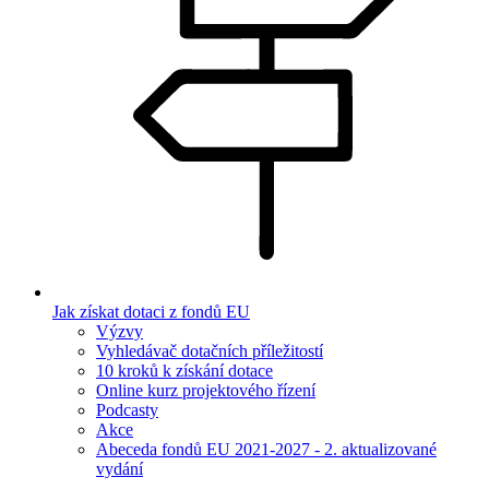
Jak získat dotaci z fondů EU
Výzvy
Vyhledávač dotačních příležitostí
10 kroků k získání dotace
Online kurz projektového řízení
Podcasty
Akce
Abeceda fondů EU 2021-2027 - 2. aktualizované
vydání