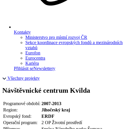
Kontakty
Ministerstvo pro místní rozvoj ČR
Sekce koordinace evropských fondů a mezinárodních
vztahů
Eurofon
Eurocentra
Kariéra
Přihlásit se
Newslettery
Všechny projekty
Návštěvnické centrum Kvilda
Programové období:
2007-2013
Region:
Jihočeský kraj
Evropský fond:
ERDF
Operační program:
2 OP Životní prostředí
Příjemce:
Správa Národního parku Šumava