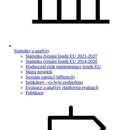
Statistiky a analýzy
Statistika čerpání fondů EU 2021-2027
Statistika čerpání fondů EU 2014-2020
Hodnocení rizik implementace fondů EU
Mapa projektů
Seznam operací (příjemců)
Indikátory - co bylo podpořeno
Evaluace a analýzy (knihovna evaluací)
Publikace