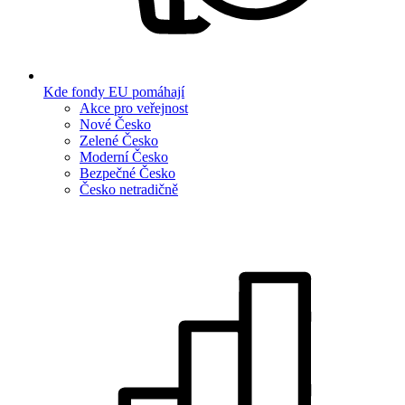
Kde fondy EU pomáhají
Akce pro veřejnost
Nové Česko
Zelené Česko
Moderní Česko
Bezpečné Česko
Česko netradičně