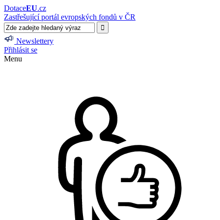
Dotace
EU
.cz
Zastřešující portál evropských fondů v ČR
Newslettery
Přihlásit se
Menu