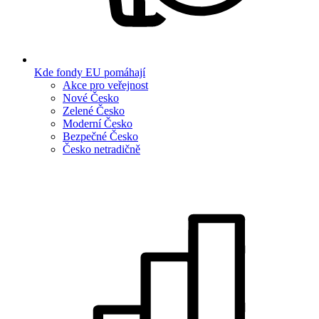
Kde fondy EU pomáhají
Akce pro veřejnost
Nové Česko
Zelené Česko
Moderní Česko
Bezpečné Česko
Česko netradičně