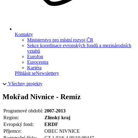
Kontakty
Ministerstvo pro místní rozvoj ČR
Sekce koordinace evropských fondů a mezinárodních
vztahů
Eurofon
Eurocentra
Kariéra
Přihlásit se
Newslettery
Všechny projekty
Mokřad Nivnice - Remíz
Programové období:
2007-2013
Region:
Zlínský kraj
Evropský fond:
ERDF
Příjemce:
OBEC NIVNICE
Registrační číslo:
CZ.1.02/6.4.00/10.09447