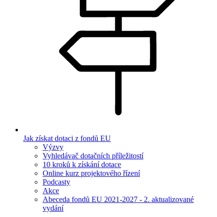
Jak získat dotaci z fondů EU
Výzvy
Vyhledávač dotačních příležitostí
10 kroků k získání dotace
Online kurz projektového řízení
Podcasty
Akce
Abeceda fondů EU 2021-2027 - 2. aktualizované
vydání