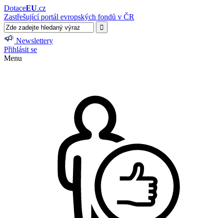
Dotace
EU
.cz
Zastřešující portál evropských fondů v ČR
Newslettery
Přihlásit se
Menu