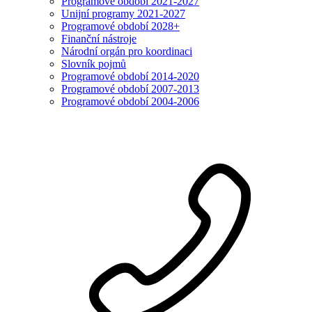
Programové období 2021-2027
Unijní programy 2021-2027
Programové období 2028+
Finanční nástroje
Národní orgán pro koordinaci
Slovník pojmů
Programové období 2014-2020
Programové období 2007-2013
Programové období 2004-2006