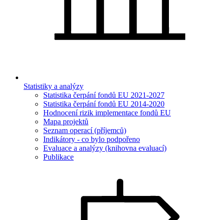
Statistiky a analýzy
Statistika čerpání fondů EU 2021-2027
Statistika čerpání fondů EU 2014-2020
Hodnocení rizik implementace fondů EU
Mapa projektů
Seznam operací (příjemců)
Indikátory - co bylo podpořeno
Evaluace a analýzy (knihovna evaluací)
Publikace