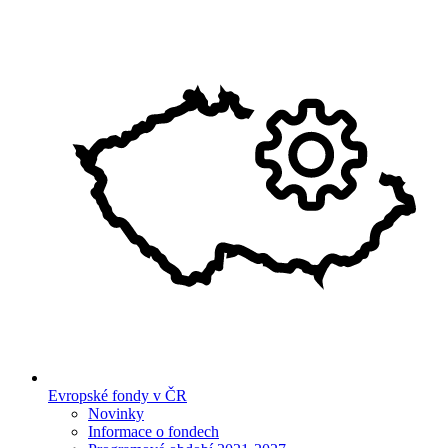
Evropské fondy v ČR
Novinky
Informace o fondech