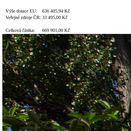
Výše dotace EU:
636 405,94
Kč
Veřejné zdroje ČR:
33 495,00
Kč
Celková částka:
669 901,00
Kč