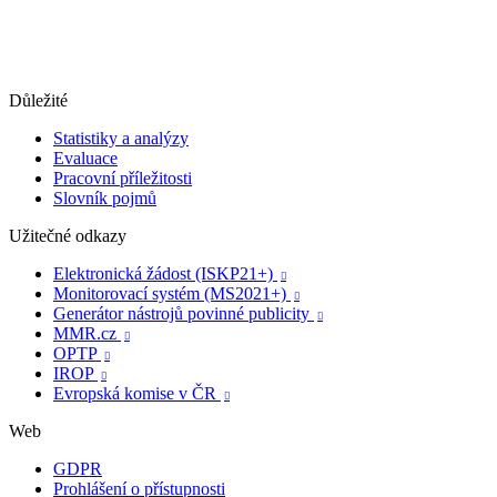
Důležité
Statistiky a analýzy
Evaluace
Pracovní příležitosti
Slovník pojmů
Užitečné odkazy
Elektronická žádost (ISKP21+)

Monitorovací systém (MS2021+)

Generátor nástrojů povinné publicity

MMR.cz

OPTP

IROP

Evropská komise v ČR

Web
GDPR
Prohlášení o přístupnosti