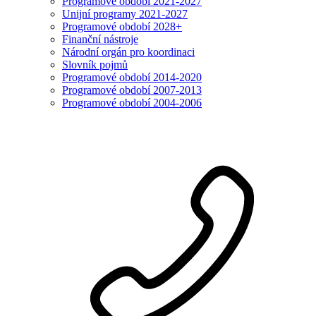
Programové období 2021-2027
Unijní programy 2021-2027
Programové období 2028+
Finanční nástroje
Národní orgán pro koordinaci
Slovník pojmů
Programové období 2014-2020
Programové období 2007-2013
Programové období 2004-2006