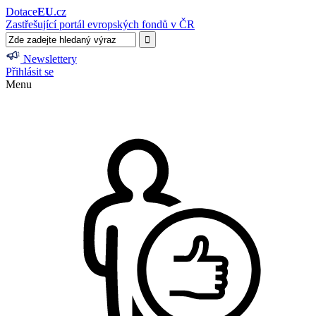
Dotace
EU
.cz
Zastřešující portál evropských fondů v ČR
Newslettery
Přihlásit se
Menu