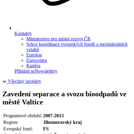
Kontakty
Ministerstvo pro místní rozvoj ČR
Sekce koordinace evropských fondů a mezinárodních
vztahů
Eurofon
Eurocentra
Kariéra
Přihlásit se
Newslettery
Všechny projekty
Zavedení separace a svozu bioodpadů ve
městě Valtice
Programové období:
2007-2013
Region:
Jihomoravský kraj
Evropský fond:
FS