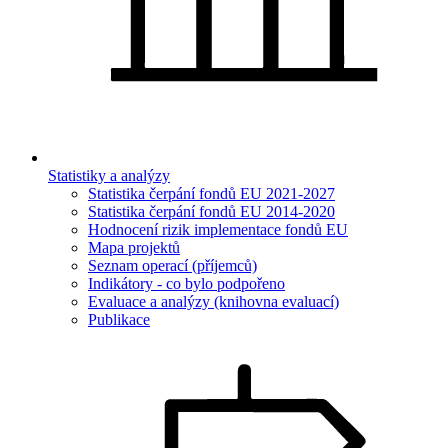
Statistiky a analýzy
Statistika čerpání fondů EU 2021-2027
Statistika čerpání fondů EU 2014-2020
Hodnocení rizik implementace fondů EU
Mapa projektů
Seznam operací (příjemců)
Indikátory - co bylo podpořeno
Evaluace a analýzy (knihovna evaluací)
Publikace