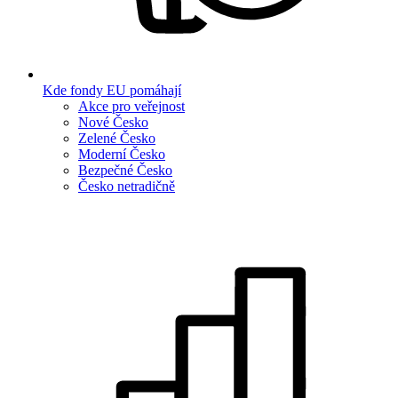
Kde fondy EU pomáhají
Akce pro veřejnost
Nové Česko
Zelené Česko
Moderní Česko
Bezpečné Česko
Česko netradičně