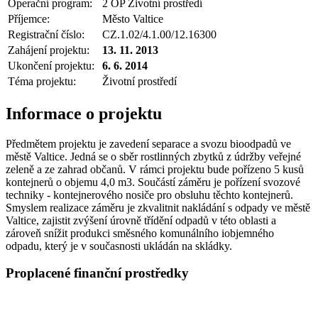
Operační program:
2 OP Životní prostředí
Příjemce:
Město Valtice
Registrační číslo:
CZ.1.02/4.1.00/12.16300
Zahájení projektu:
13. 11. 2013
Ukončení projektu:
6. 6. 2014
Téma projektu:
Životní prostředí
Informace o projektu
Předmětem projektu je zavedení separace a svozu bioodpadů ve
městě Valtice. Jedná se o sběr rostlinných zbytků z údržby veřejné
zeleně a ze zahrad občanů. V rámci projektu bude pořízeno 5 kusů
kontejnerů o objemu 4,0 m3. Součástí záměru je pořízení svozové
techniky - kontejnerového nosiče pro obsluhu těchto kontejnerů.
Smyslem realizace záměru je zkvalitnit nakládání s odpady ve městě
Valtice, zajistit zvýšení úrovně třídění odpadů v této oblasti a
zároveň snížit produkci směsného komunálního iobjemného
odpadu, který je v současnosti ukládán na skládky.
Proplacené finanční prostředky