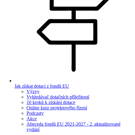
Jak získat dotaci z fondů EU
Výzvy
Vyhledávač dotačních příležitostí
10 kroků k získání dotace
Online kurz projektového řízení
Podcasty
Akce
Abeceda fondů EU 2021-2027 - 2. aktualizované
vydání