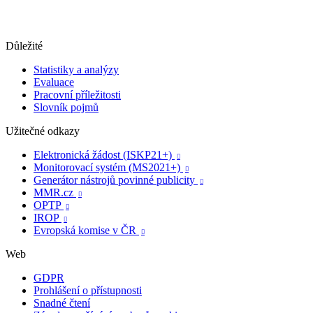
Důležité
Statistiky a analýzy
Evaluace
Pracovní příležitosti
Slovník pojmů
Užitečné odkazy
Elektronická žádost (ISKP21+)

Monitorovací systém (MS2021+)

Generátor nástrojů povinné publicity

MMR.cz

OPTP

IROP

Evropská komise v ČR

Web
GDPR
Prohlášení o přístupnosti
Snadné čtení