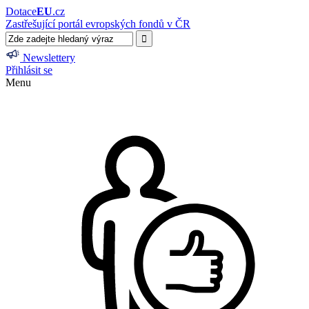
Dotace
EU
.cz
Zastřešující portál evropských fondů v ČR
Newslettery
Přihlásit se
Menu