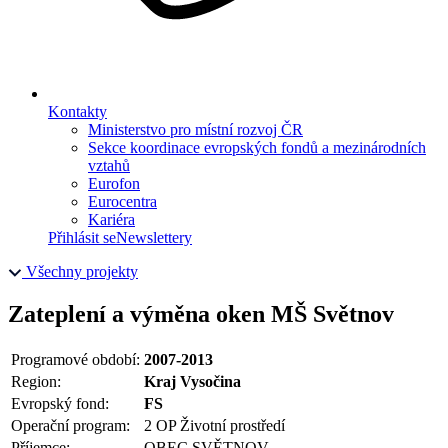
Kontakty
Ministerstvo pro místní rozvoj ČR
Sekce koordinace evropských fondů a mezinárodních
vztahů
Eurofon
Eurocentra
Kariéra
Přihlásit se
Newslettery
Všechny projekty
Zateplení a výměna oken MŠ Světnov
Programové období:
2007-2013
Region:
Kraj Vysočina
Evropský fond:
FS
Operační program:
2 OP Životní prostředí
Příjemce:
OBEC SVĚTNOV