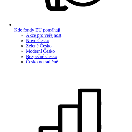
Kde fondy EU pomáhají
Akce pro veřejnost
Nové Česko
Zelené Česko
Moderní Česko
Bezpečné Česko
Česko netradičně