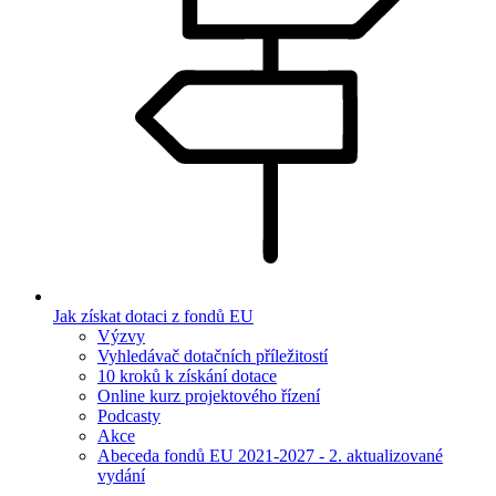
Jak získat dotaci z fondů EU
Výzvy
Vyhledávač dotačních příležitostí
10 kroků k získání dotace
Online kurz projektového řízení
Podcasty
Akce
Abeceda fondů EU 2021-2027 - 2. aktualizované
vydání