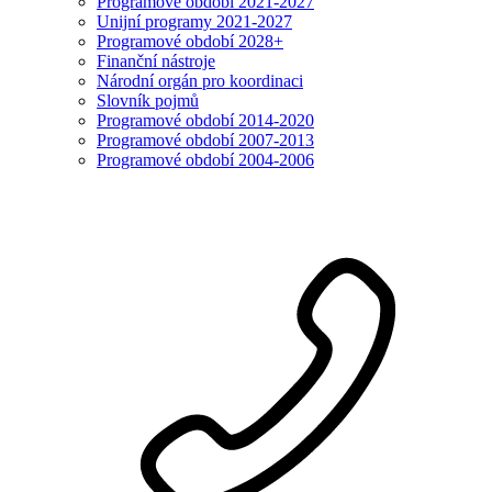
Programové období 2021-2027
Unijní programy 2021-2027
Programové období 2028+
Finanční nástroje
Národní orgán pro koordinaci
Slovník pojmů
Programové období 2014-2020
Programové období 2007-2013
Programové období 2004-2006