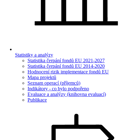
Statistiky a analýzy
Statistika čerpání fondů EU 2021-2027
Statistika čerpání fondů EU 2014-2020
Hodnocení rizik implementace fondů EU
Mapa projektů
Seznam operací (příjemců)
Indikátory - co bylo podpořeno
Evaluace a analýzy (knihovna evaluací)
Publikace