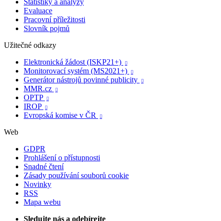
Statistiky a analýzy
Evaluace
Pracovní příležitosti
Slovník pojmů
Užitečné odkazy
Elektronická žádost (ISKP21+)

Monitorovací systém (MS2021+)

Generátor nástrojů povinné publicity

MMR.cz

OPTP

IROP

Evropská komise v ČR

Web
GDPR
Prohlášení o přístupnosti
Snadné čtení
Zásady používání souborů cookie
Novinky
RSS
Mapa webu
Sledujte nás a odebírejte