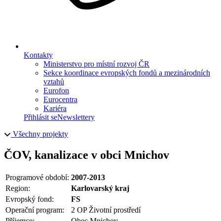
Kontakty
Ministerstvo pro místní rozvoj ČR
Sekce koordinace evropských fondů a mezinárodních
vztahů
Eurofon
Eurocentra
Kariéra
Přihlásit se
Newslettery
Všechny projekty
ČOV, kanalizace v obci Mnichov
Programové období:
2007-2013
Region:
Karlovarský kraj
Evropský fond:
FS
Operační program:
2 OP Životní prostředí
Příjemce:
Obec Mnichov