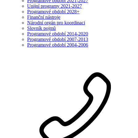
Programové období 2021-2027
Unijní programy 2021-2027
Programové období 2028+
Finanční nástroje
Národní orgán pro koordinaci
Slovník pojmů
Programové období 2014-2020
Programové období 2007-2013
Programové období 2004-2006