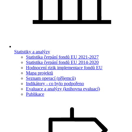
Statistiky a analýzy
Statistika čerpání fondů EU 2021-2027
Statistika čerpání fondů EU 2014-2020
Hodnocení rizik implementace fondů EU
Mapa projektů
Seznam operací (příjemců)
Indikátory - co bylo podpořeno
Evaluace a analýzy (knihovna evaluací)
Publikace