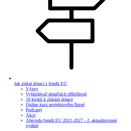
Jak získat dotaci z fondů EU
Výzvy
Vyhledávač dotačních příležitostí
10 kroků k získání dotace
Online kurz projektového řízení
Podcasty
Akce
Abeceda fondů EU 2021-2027 - 2. aktualizované
vydání