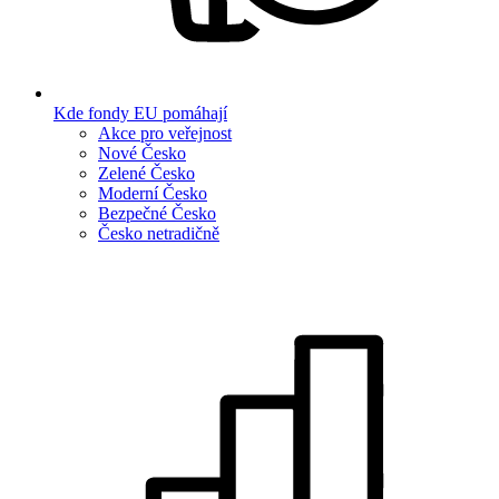
Kde fondy EU pomáhají
Akce pro veřejnost
Nové Česko
Zelené Česko
Moderní Česko
Bezpečné Česko
Česko netradičně