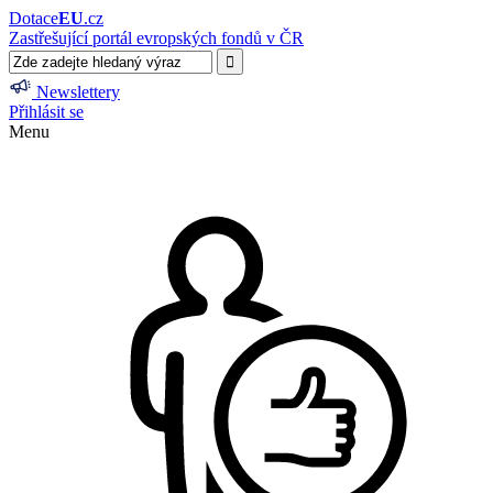
Dotace
EU
.cz
Zastřešující portál evropských fondů v ČR
Newslettery
Přihlásit se
Menu