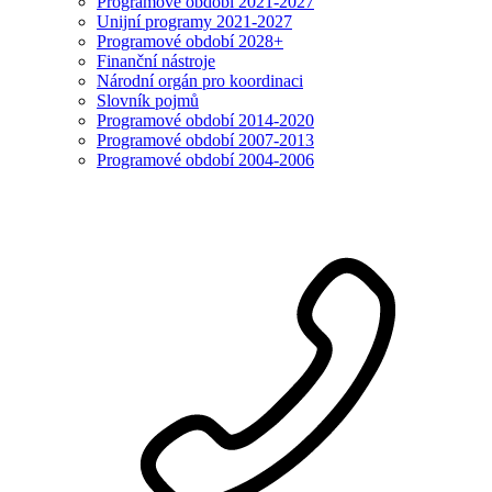
Programové období 2021-2027
Unijní programy 2021-2027
Programové období 2028+
Finanční nástroje
Národní orgán pro koordinaci
Slovník pojmů
Programové období 2014-2020
Programové období 2007-2013
Programové období 2004-2006