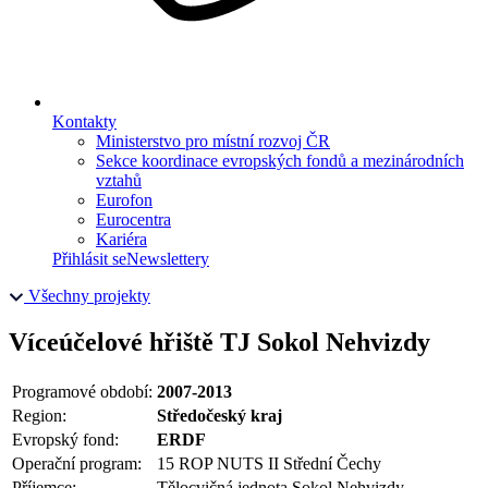
Kontakty
Ministerstvo pro místní rozvoj ČR
Sekce koordinace evropských fondů a mezinárodních
vztahů
Eurofon
Eurocentra
Kariéra
Přihlásit se
Newslettery
Všechny projekty
Víceúčelové hřiště TJ Sokol Nehvizdy
Programové období:
2007-2013
Region:
Středočeský kraj
Evropský fond:
ERDF
Operační program:
15 ROP NUTS II Střední Čechy
Příjemce:
Tělocvičná jednota Sokol Nehvizdy