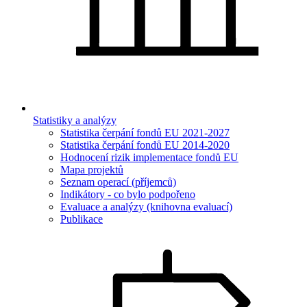
Statistiky a analýzy
Statistika čerpání fondů EU 2021-2027
Statistika čerpání fondů EU 2014-2020
Hodnocení rizik implementace fondů EU
Mapa projektů
Seznam operací (příjemců)
Indikátory - co bylo podpořeno
Evaluace a analýzy (knihovna evaluací)
Publikace