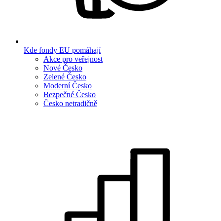
Kde fondy EU pomáhají
Akce pro veřejnost
Nové Česko
Zelené Česko
Moderní Česko
Bezpečné Česko
Česko netradičně