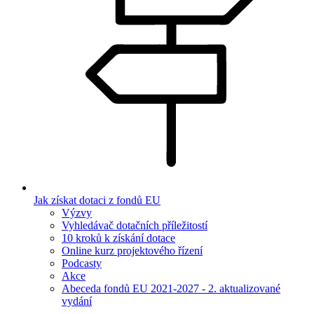
Jak získat dotaci z fondů EU
Výzvy
Vyhledávač dotačních příležitostí
10 kroků k získání dotace
Online kurz projektového řízení
Podcasty
Akce
Abeceda fondů EU 2021-2027 - 2. aktualizované
vydání