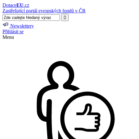
Dotace
EU
.cz
Zastřešující portál evropských fondů v ČR
Newslettery
Přihlásit se
Menu