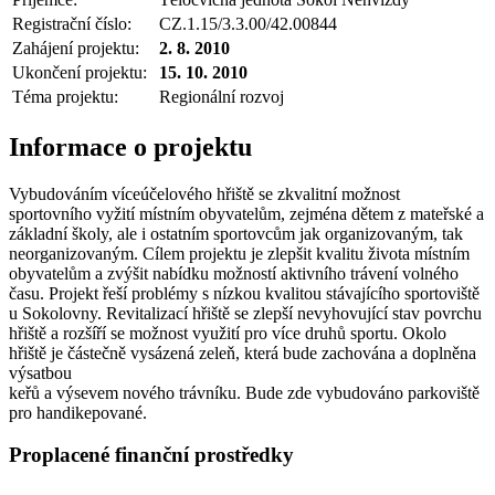
Registrační číslo:
CZ.1.15/3.3.00/42.00844
Zahájení projektu:
2. 8. 2010
Ukončení projektu:
15. 10. 2010
Téma projektu:
Regionální rozvoj
Informace o projektu
Vybudováním víceúčelového hřiště se zkvalitní možnost
sportovního vyžití místním obyvatelům, zejména dětem z mateřské a
základní školy, ale i ostatním sportovcům jak organizovaným, tak
neorganizovaným. Cílem projektu je zlepšit kvalitu života místním
obyvatelům a zvýšit nabídku možností aktivního trávení volného
času. Projekt řeší problémy s nízkou kvalitou stávajícího sportoviště
u Sokolovny. Revitalizací hřiště se zlepší nevyhovující stav povrchu
hřiště a rozšíří se možnost využití pro více druhů sportu. Okolo
hřiště je částečně vysázená zeleň, která bude zachována a doplněna
výsatbou
keřů a výsevem nového trávníku. Bude zde vybudováno parkoviště
pro handikepované.
Proplacené finanční prostředky