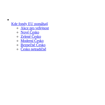
Kde fondy EU pomáhají
Akce pro veřejnost
Nové Česko
Zelené Česko
Moderní Česko
Bezpečné Česko
Česko netradičně