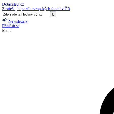
Dotace
EU
.cz
Zastřešující portál evropských fondů v ČR
Newslettery
Přihlásit se
Menu