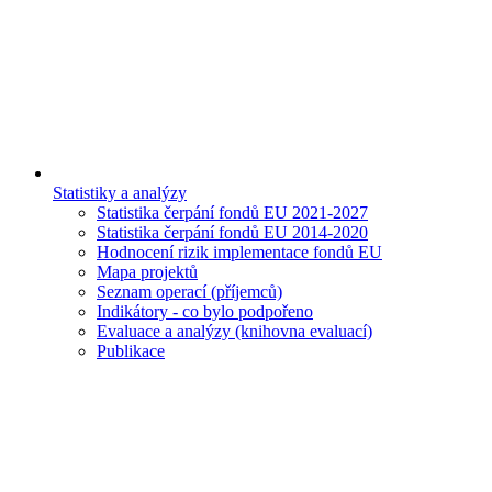
Statistiky a analýzy
Statistika čerpání fondů EU 2021-2027
Statistika čerpání fondů EU 2014-2020
Hodnocení rizik implementace fondů EU
Mapa projektů
Seznam operací (příjemců)
Indikátory - co bylo podpořeno
Evaluace a analýzy (knihovna evaluací)
Publikace