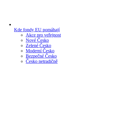
Kde fondy EU pomáhají
Akce pro veřejnost
Nové Česko
Zelené Česko
Moderní Česko
Bezpečné Česko
Česko netradičně