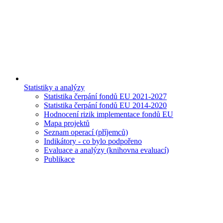
Statistiky a analýzy
Statistika čerpání fondů EU 2021-2027
Statistika čerpání fondů EU 2014-2020
Hodnocení rizik implementace fondů EU
Mapa projektů
Seznam operací (příjemců)
Indikátory - co bylo podpořeno
Evaluace a analýzy (knihovna evaluací)
Publikace