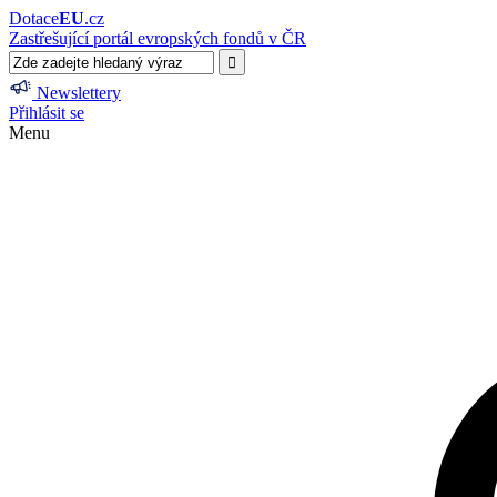
Dotace
EU
.cz
Zastřešující portál evropských fondů v ČR
Newslettery
Přihlásit se
Menu