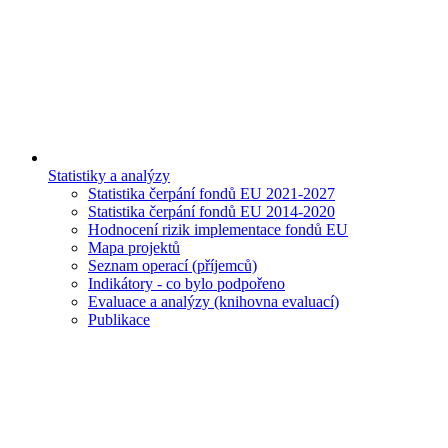
Statistiky a analýzy
Statistika čerpání fondů EU 2021-2027
Statistika čerpání fondů EU 2014-2020
Hodnocení rizik implementace fondů EU
Mapa projektů
Seznam operací (příjemců)
Indikátory - co bylo podpořeno
Evaluace a analýzy (knihovna evaluací)
Publikace