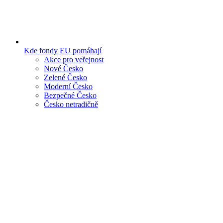
Kde fondy EU pomáhají
Akce pro veřejnost
Nové Česko
Zelené Česko
Moderní Česko
Bezpečné Česko
Česko netradičně