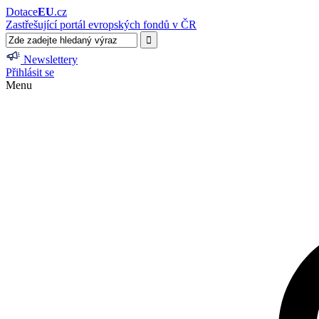
Dotace
EU
.cz
Zastřešující portál evropských fondů v ČR
Newslettery
Přihlásit se
Menu