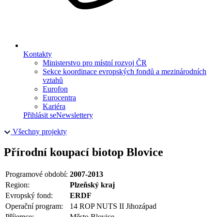
Kontakty
Ministerstvo pro místní rozvoj ČR
Sekce koordinace evropských fondů a mezinárodních
vztahů
Eurofon
Eurocentra
Kariéra
Přihlásit se
Newslettery
Všechny projekty
Přírodní koupací biotop Blovice
Programové období:
2007-2013
Region:
Plzeňský kraj
Evropský fond:
ERDF
Operační program:
14 ROP NUTS II Jihozápad
Příjemce:
Město Blovice