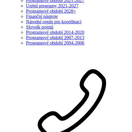
Programové období 2021-2027
Unijní programy 2021-2027
Programové období 2028+
Finanční nástroje
Národní orgán pro koordinaci
Slovník pojmů
Programové období 2014-2020
Programové období 2007-2013
Programové období 2004-2006