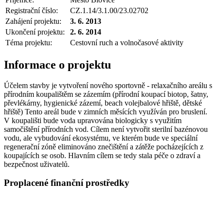
Registrační číslo:
CZ.1.14/3.1.00/23.02702
Zahájení projektu:
3. 6. 2013
Ukončení projektu:
2. 6. 2014
Téma projektu:
Cestovní ruch a volnočasové aktivity
Informace o projektu
Účelem stavby je vytvoření nového sportovně - relaxačního areálu s
přírodním koupalištěm se zázemím (přírodní koupací biotop, šatny,
převlékárny, hygienické zázemí, beach volejbalové hřiště, dětské
hřiště) Tento areál bude v zimních měsících využíván pro bruslení.
V koupališti bude voda upravována biologicky s využitím
samočištění přírodních vod. Cílem není vytvořit sterilní bazénovou
vodu, ale vybudování ekosystému, ve kterém bude ve speciální
regenerační zóně eliminováno znečištění a zátěže pocházejících z
koupajících se osob. Hlavním cílem se tedy stala péče o zdraví a
bezpečnost uživatelů.
Proplacené finanční prostředky