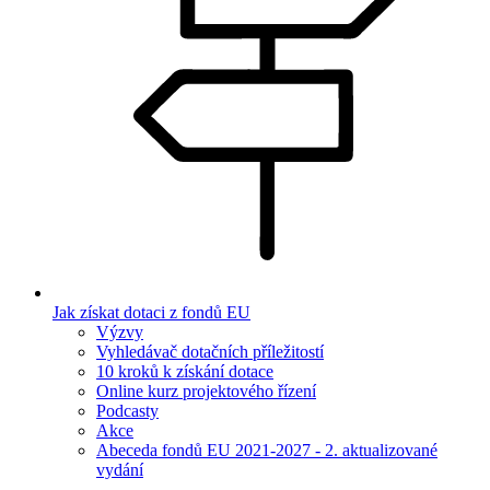
Jak získat dotaci z fondů EU
Výzvy
Vyhledávač dotačních příležitostí
10 kroků k získání dotace
Online kurz projektového řízení
Podcasty
Akce
Abeceda fondů EU 2021-2027 - 2. aktualizované
vydání