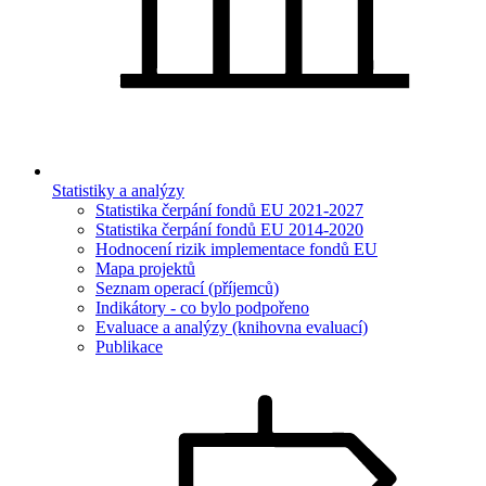
Statistiky a analýzy
Statistika čerpání fondů EU 2021-2027
Statistika čerpání fondů EU 2014-2020
Hodnocení rizik implementace fondů EU
Mapa projektů
Seznam operací (příjemců)
Indikátory - co bylo podpořeno
Evaluace a analýzy (knihovna evaluací)
Publikace