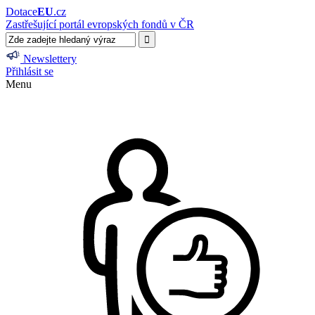
Dotace
EU
.cz
Zastřešující portál evropských fondů v ČR
Newslettery
Přihlásit se
Menu