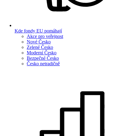
Kde fondy EU pomáhají
Akce pro veřejnost
Nové Česko
Zelené Česko
Moderní Česko
Bezpečné Česko
Česko netradičně