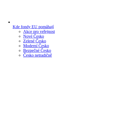
Kde fondy EU pomáhají
Akce pro veřejnost
Nové Česko
Zelené Česko
Moderní Česko
Bezpečné Česko
Česko netradičně