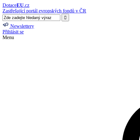
Dotace
EU
.cz
Zastřešující portál evropských fondů v ČR
Newslettery
Přihlásit se
Menu