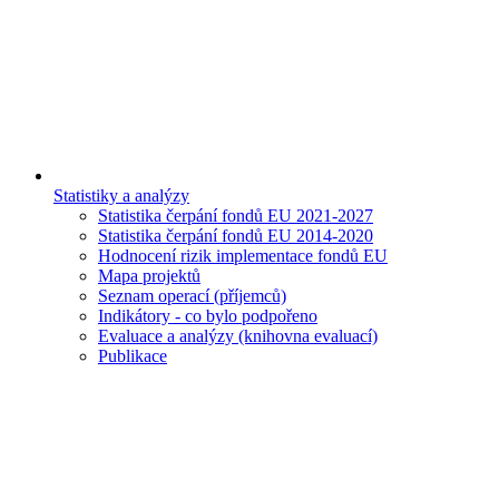
Statistiky a analýzy
Statistika čerpání fondů EU 2021-2027
Statistika čerpání fondů EU 2014-2020
Hodnocení rizik implementace fondů EU
Mapa projektů
Seznam operací (příjemců)
Indikátory - co bylo podpořeno
Evaluace a analýzy (knihovna evaluací)
Publikace