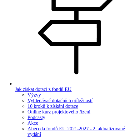
Jak získat dotaci z fondů EU
Výzvy
Vyhledávač dotačních příležitostí
10 kroků k získání dotace
Online kurz projektového řízení
Podcasty
Akce
Abeceda fondů EU 2021-2027 - 2. aktualizované
vydání