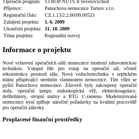
Operační program:
13 ROP NUTS II Severovýchod
Příjemce:
Panochova nemocnice Turnov s.r.o.
Registrační číslo:
CZ.1.13/2.2.00/09.00523
Zahájení projektu:
1. 6. 2009
Ukončení projektu:
31. 10. 2009
Téma projektu:
Regionální rozvoj
Informace o projektu
Nové vybavení operačních sálů nemocnice moderní zdravotnickou
technikou. Vstupní filtr pro vstup na operační sál, včetně
rekonstrukce prostorů sálu. Nová vzduchotechnika v septickém
traktu přispívající sterilním vlastnostem nemocnice. Tím vším se
pyšní Panochova nemocnice. Zároveň byly zakoupeny operační
stoly, operační lampy, endoskopická věž, elektrokoagulace,
defibrilátory, stropní stativy a RTG C-rameno. Modernizovaná
nemocnice nyní splňuje náročné požadavky na kvalitní pracoviště
pro operační zákroky.
Proplacené finanční prostředky