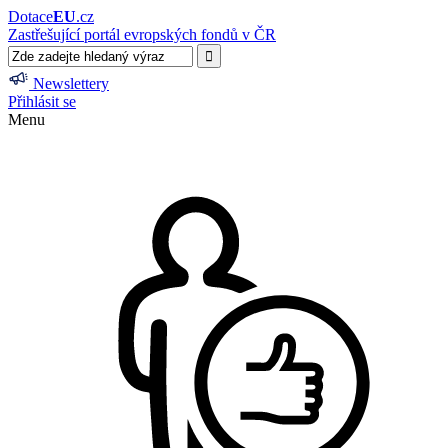
Dotace
EU
.cz
Zastřešující portál evropských fondů v ČR
Newslettery
Přihlásit se
Menu