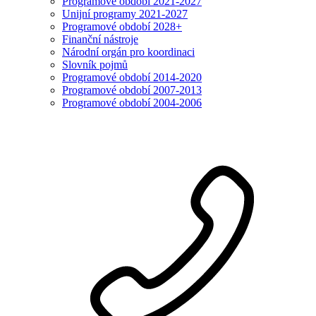
Programové období 2021-2027
Unijní programy 2021-2027
Programové období 2028+
Finanční nástroje
Národní orgán pro koordinaci
Slovník pojmů
Programové období 2014-2020
Programové období 2007-2013
Programové období 2004-2006