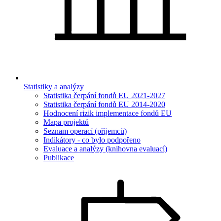
Statistiky a analýzy
Statistika čerpání fondů EU 2021-2027
Statistika čerpání fondů EU 2014-2020
Hodnocení rizik implementace fondů EU
Mapa projektů
Seznam operací (příjemců)
Indikátory - co bylo podpořeno
Evaluace a analýzy (knihovna evaluací)
Publikace