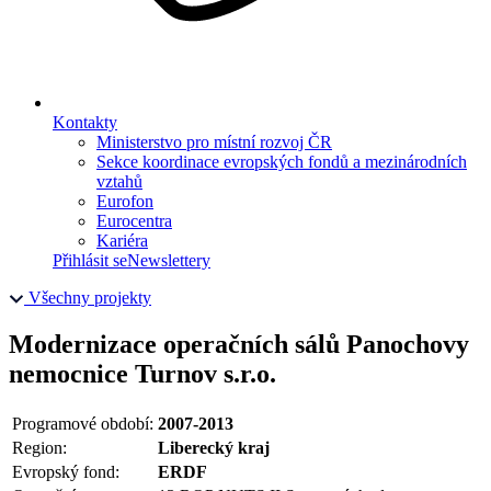
Kontakty
Ministerstvo pro místní rozvoj ČR
Sekce koordinace evropských fondů a mezinárodních
vztahů
Eurofon
Eurocentra
Kariéra
Přihlásit se
Newslettery
Všechny projekty
Modernizace operačních sálů Panochovy
nemocnice Turnov s.r.o.
Programové období:
2007-2013
Region:
Liberecký kraj
Evropský fond:
ERDF