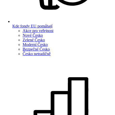
Kde fondy EU pomáhají
Akce pro veřejnost
Nové Česko
Zelené Česko
Moderní Česko
Bezpečné Česko
Česko netradičně