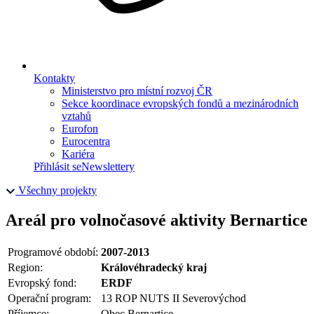
Kontakty
Ministerstvo pro místní rozvoj ČR
Sekce koordinace evropských fondů a mezinárodních
vztahů
Eurofon
Eurocentra
Kariéra
Přihlásit se
Newslettery
Všechny projekty
Areál pro volnočasové aktivity Bernartice
Programové období:
2007-2013
Region:
Královéhradecký kraj
Evropský fond:
ERDF
Operační program:
13 ROP NUTS II Severovýchod
Příjemce:
Obec Bernartice