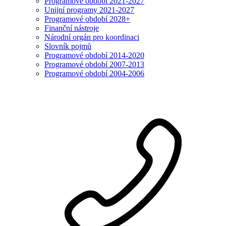
Programové období 2021-2027
Unijní programy 2021-2027
Programové období 2028+
Finanční nástroje
Národní orgán pro koordinaci
Slovník pojmů
Programové období 2014-2020
Programové období 2007-2013
Programové období 2004-2006