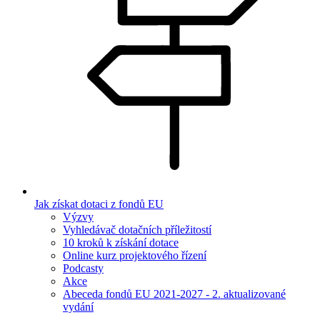
Jak získat dotaci z fondů EU
Výzvy
Vyhledávač dotačních příležitostí
10 kroků k získání dotace
Online kurz projektového řízení
Podcasty
Akce
Abeceda fondů EU 2021-2027 - 2. aktualizované
vydání