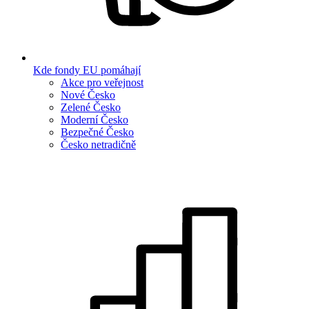
Kde fondy EU pomáhají
Akce pro veřejnost
Nové Česko
Zelené Česko
Moderní Česko
Bezpečné Česko
Česko netradičně