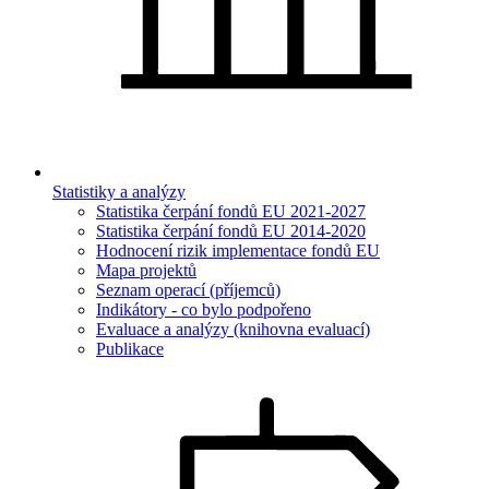
Statistiky a analýzy
Statistika čerpání fondů EU 2021-2027
Statistika čerpání fondů EU 2014-2020
Hodnocení rizik implementace fondů EU
Mapa projektů
Seznam operací (příjemců)
Indikátory - co bylo podpořeno
Evaluace a analýzy (knihovna evaluací)
Publikace