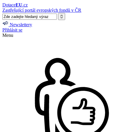
Dotace
EU
.cz
Zastřešující portál evropských fondů v ČR
Newslettery
Přihlásit se
Menu