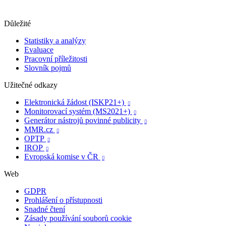
Důležité
Statistiky a analýzy
Evaluace
Pracovní příležitosti
Slovník pojmů
Užitečné odkazy
Elektronická žádost (ISKP21+)

Monitorovací systém (MS2021+)

Generátor nástrojů povinné publicity

MMR.cz

OPTP

IROP

Evropská komise v ČR

Web
GDPR
Prohlášení o přístupnosti
Snadné čtení
Zásady používání souborů cookie