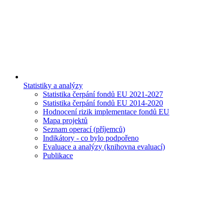
Statistiky a analýzy
Statistika čerpání fondů EU 2021-2027
Statistika čerpání fondů EU 2014-2020
Hodnocení rizik implementace fondů EU
Mapa projektů
Seznam operací (příjemců)
Indikátory - co bylo podpořeno
Evaluace a analýzy (knihovna evaluací)
Publikace