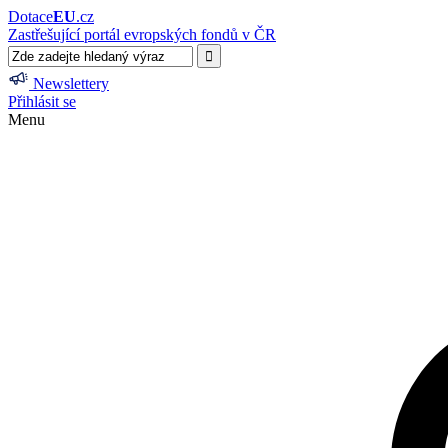
Dotace
EU
.cz
Zastřešující portál evropských fondů v ČR
Newslettery
Přihlásit se
Menu