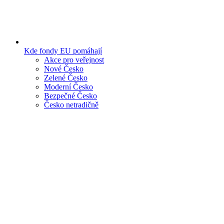
Kde fondy EU pomáhají
Akce pro veřejnost
Nové Česko
Zelené Česko
Moderní Česko
Bezpečné Česko
Česko netradičně