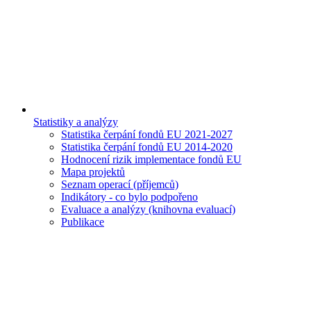
Statistiky a analýzy
Statistika čerpání fondů EU 2021-2027
Statistika čerpání fondů EU 2014-2020
Hodnocení rizik implementace fondů EU
Mapa projektů
Seznam operací (příjemců)
Indikátory - co bylo podpořeno
Evaluace a analýzy (knihovna evaluací)
Publikace