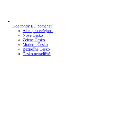
Kde fondy EU pomáhají
Akce pro veřejnost
Nové Česko
Zelené Česko
Moderní Česko
Bezpečné Česko
Česko netradičně