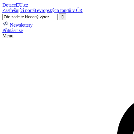
Dotace
EU
.cz
Zastřešující portál evropských fondů v ČR
Newslettery
Přihlásit se
Menu