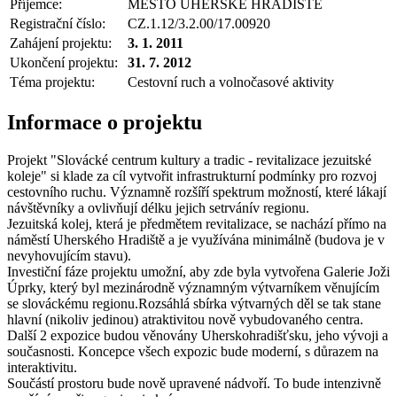
Příjemce:
MĚSTO UHERSKÉ HRADIŠTĚ
Registrační číslo:
CZ.1.12/3.2.00/17.00920
Zahájení projektu:
3. 1. 2011
Ukončení projektu:
31. 7. 2012
Téma projektu:
Cestovní ruch a volnočasové aktivity
Informace o projektu
Projekt "Slovácké centrum kultury a tradic - revitalizace jezuitské
koleje" si klade za cíl vytvořit infrastrukturní podmínky pro rozvoj
cestovního ruchu. Významně rozšíří spektrum možností, které lákají
návštěvníky a ovlivňují délku jejich setrvánív regionu.
Jezuitská kolej, která je předmětem revitalizace, se nachází přímo na
náměstí Uherského Hradiště a je využívána minimálně (budova je v
nevyhovujícím stavu).
Investiční fáze projektu umožní, aby zde byla vytvořena Galerie Joži
Úprky, který byl mezinárodně významným výtvarníkem věnujícím
se slováckému regionu.Rozsáhlá sbírka výtvarných děl se tak stane
hlavní (nikoliv jedinou) atraktivitou nově vybudovaného centra.
Další 2 expozice budou věnovány Uherskohradišťsku, jeho vývoji a
současnosti. Koncepce všech expozic bude moderní, s důrazem na
interaktivitu.
Součástí prostoru bude nově upravené nádvoří. To bude intenzivně