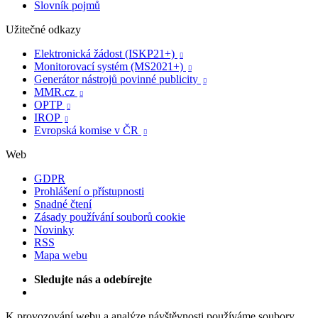
Slovník pojmů
Užitečné odkazy
Elektronická žádost (ISKP21+)

Monitorovací systém (MS2021+)

Generátor nástrojů povinné publicity

MMR.cz

OPTP

IROP

Evropská komise v ČR

Web
GDPR
Prohlášení o přístupnosti
Snadné čtení
Zásady používání souborů cookie
Novinky
RSS
Mapa webu
Sledujte nás a odebírejte
K provozování webu a analýze návštěvnosti používáme soubory