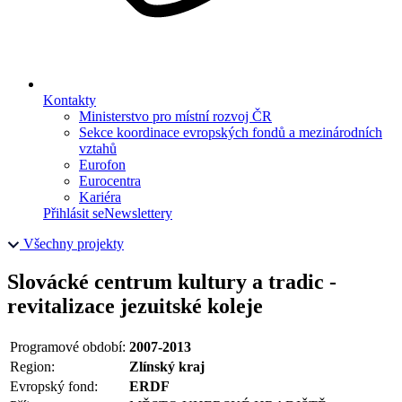
Kontakty
Ministerstvo pro místní rozvoj ČR
Sekce koordinace evropských fondů a mezinárodních
vztahů
Eurofon
Eurocentra
Kariéra
Přihlásit se
Newslettery
Všechny projekty
Slovácké centrum kultury a tradic -
revitalizace jezuitské koleje
Programové období:
2007-2013
Region:
Zlínský kraj
Evropský fond:
ERDF