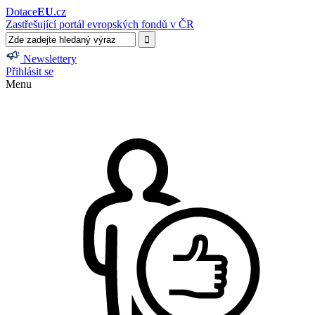
Dotace
EU
.cz
Zastřešující portál evropských fondů v ČR
Newslettery
Přihlásit se
Menu