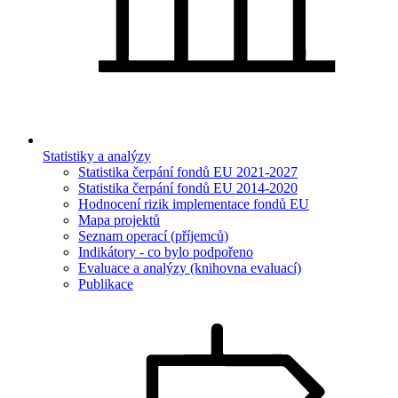
Statistiky a analýzy
Statistika čerpání fondů EU 2021-2027
Statistika čerpání fondů EU 2014-2020
Hodnocení rizik implementace fondů EU
Mapa projektů
Seznam operací (příjemců)
Indikátory - co bylo podpořeno
Evaluace a analýzy (knihovna evaluací)
Publikace