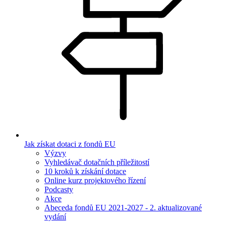
Jak získat dotaci z fondů EU
Výzvy
Vyhledávač dotačních příležitostí
10 kroků k získání dotace
Online kurz projektového řízení
Podcasty
Akce
Abeceda fondů EU 2021-2027 - 2. aktualizované
vydání