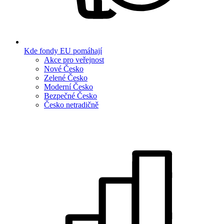
Kde fondy EU pomáhají
Akce pro veřejnost
Nové Česko
Zelené Česko
Moderní Česko
Bezpečné Česko
Česko netradičně