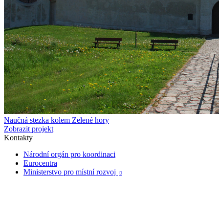
Naučná stezka kolem Zelené hory
Zobrazit projekt
Kontakty
Národní orgán pro koordinaci
Eurocentra
Ministerstvo pro místní rozvoj
