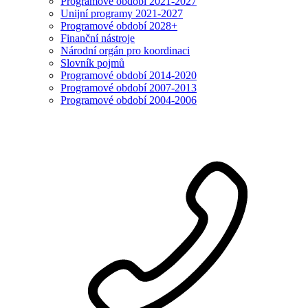
Programové období 2021-2027
Unijní programy 2021-2027
Programové období 2028+
Finanční nástroje
Národní orgán pro koordinaci
Slovník pojmů
Programové období 2014-2020
Programové období 2007-2013
Programové období 2004-2006